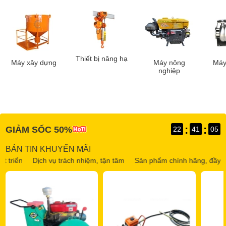
Thiết bị nâng hạ
Máy xây dựng
Máy nông
Máy
nghiệp
:
:
GIẢM SỐC 50%
22
41
04
BẢN TIN KHUYẾN MÃI
Dịch vụ trách nhiệm, tận tâm
Sản phẩm chính hãng, đầy đủ CO, C