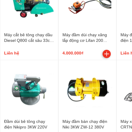
Máy cắt bê tông chạy dầu
Máy đầm dùi chạy xăng
Máy đ
Diesel Q800 cắt sâu 33cm
lắp động cơ Lifan 200
điện 
(khung có trợ lực)
6.5HP
Liên hệ
4.000.000₫
Liên 
Đầm dùi bê tông chạy
Máy đầm bàn chạy điện
Máy x
điện Nikipro 3KW 220V
Niki 3KW ZW-12 380V
CRTN