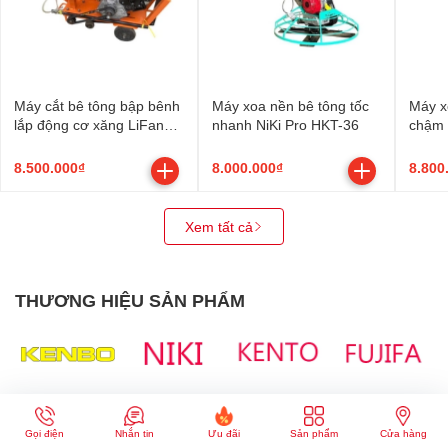
Máy cắt bê tông bập bênh
Máy xoa nền bê tông tốc
Máy x
lắp động cơ xăng LiFan
nhanh NiKi Pro HKT-36
chậm 
15HP KP420
8.500.000₫
8.000.000₫
8.800
Xem tất cả
THƯƠNG HIỆU SẢN PHẨM
Gọi điện
Nhắn tin
Ưu đãi
Sản phẩm
Cửa hàng