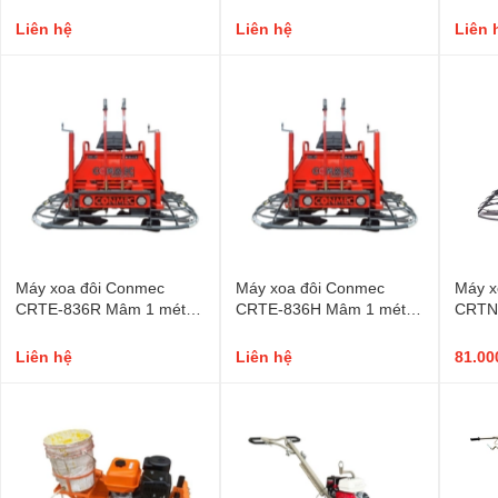
Liên hệ
Liên hệ
Liên 
Máy xoa đôi Conmec
Máy xoa đôi Conmec
Máy x
CRTE-836R Mâm 1 mét
CRTE-836H Mâm 1 mét
CRTN
Rato 24HP
Honda GX690 24HP
Vangu
Liên hệ
Liên hệ
81.00