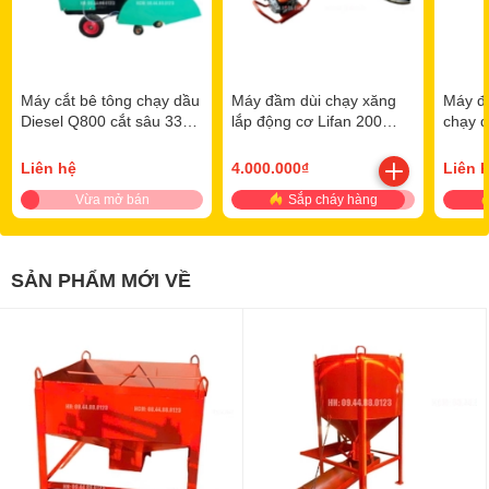
Máy cắt bê tông chạy dầu
Máy đầm dùi chạy xăng
Máy đầ
Diesel Q800 cắt sâu 33cm
lắp động cơ Lifan 200
chạy 
(khung có trợ lực)
6.5HP
ZN-70
Liên hệ
4.000.000₫
Liên 
Vừa mở bán
Sắp cháy hàng
SẢN PHẨM MỚI VỀ