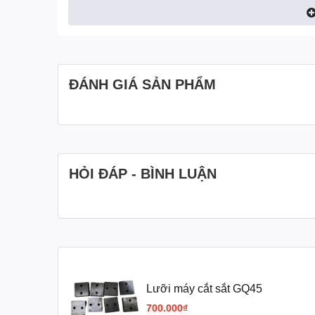
ĐÁNH GIÁ SẢN PHẨM
HỎI ĐÁP - BÌNH LUẬN
Lưỡi máy cắt sắt GQ45
III. Video giới thiệu Lưỡi máy cắt sắt GQ50
700.000₫