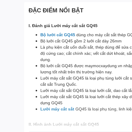
ĐẶC ĐIỂM NỔI BẬT
I. Đánh giá Lưỡi máy cắt sắt GQ45
Bộ lưỡi cắt GQ45
dùng cho máy cắt sắt thép G
Bộ lưỡi cắt GQ45 gồm 2 lưỡi cắt dày 26mm
Là phụ kiện cắt uốn duỗi sắt, thép dùng để sửa
độ cứng cao; cắt chính xác; vết cắt dứt khoát, s
dụng.
Bộ lưỡi cắt GQ45 được maymocxaydung.vn nhập kh
lượng tốt nhất trên thị trường hiện nay.
Lưỡi máy cắt sắt GQ45 là loại phụ tùng lưỡi cắt 
cắt sắt Trung Quốc.
Lưỡi máy cắt sắt GQ45 là loại lưỡi cắt, dao cắt
Lưỡi máy cắt sắt GQ45 là loại lưỡi cắt thép xây
dựng GQ45
Lưỡi máy cắt sắt
GQ45 là loại phụ tùng, linh ki
II. Hình ảnh Lưỡi máy cắt sắt GQ45