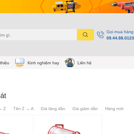
Gọi mua hàng
09.44.88.0123
 thiệu
Kinh nghiệm hay
Liên hệ
át
→ Z
Tên Z → A
Giá tăng dần
Giá giảm dần
Hàng mới