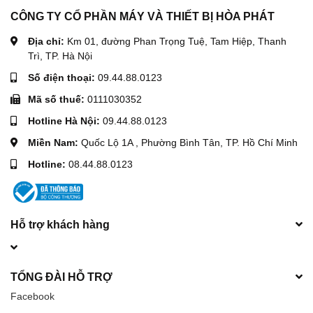
CÔNG TY CỔ PHẦN MÁY VÀ THIẾT BỊ HÒA PHÁT
Địa chỉ:
Km 01, đường Phan Trọng Tuệ, Tam Hiệp, Thanh
Trì, TP. Hà Nội
Số điện thoại:
09.44.88.0123
Mã số thuế:
0111030352
Hotline Hà Nội:
09.44.88.0123
Miền Nam:
Quốc Lộ 1A , Phường Bình Tân, TP. Hồ Chí Minh
Hotline:
08.44.88.0123
Hỗ trợ khách hàng
TỔNG ĐÀI HỖ TRỢ
Facebook