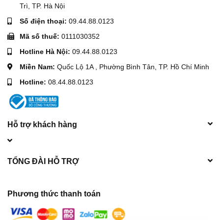
Trì, TP. Hà Nội
nên thương hiệu, chất lượng làm nên thành công.
Số điện thoại:
09.44.88.0123
Mã số thuế:
0111030352
Hotline Hà Nội:
09.44.88.0123
VI. Hình ảnh Đầu nổ Diesel Đông Phong D35 nước đề
Miền Nam:
Quốc Lộ 1A , Phường Bình Tân, TP. Hồ Chí Minh
Hotline:
08.44.88.0123
Hỗ trợ khách hàng
VIi. Video Đầu nổ Diesel Đông Phong D35 nước đề
TỔNG ĐÀI HỖ TRỢ
Phương thức thanh toán