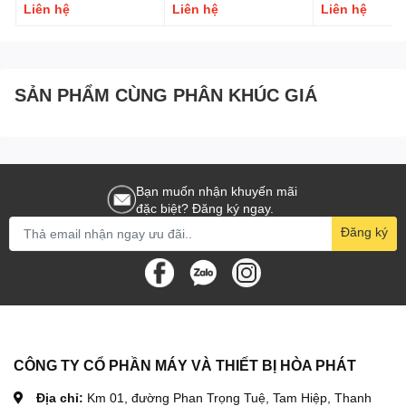
Liên hệ
Liên hệ
Liên hệ
thường. Sau mỗi ca làm việc, nên vệ sinh thân máy, bổ
sung nước làm mát nếu cần và bảo quản máy nơi khô
thoáng. Đặc biệt, nên thay nhớt và vệ sinh lọc gió định kỳ
để máy luôn hoạt động bền bỉ và tiết kiệm nhiên liệu tối đa.
SẢN PHẨM CÙNG PHÂN KHÚC GIÁ
V. Mua đầu nổ Diesel D35 nước đề ở đâu chính hãng?
Nếu bạn đang tìm kiếm một địa chỉ uy tín để mua đầu nổ
Bạn muốn nhận khuyến mãi
Diesel D35 nước đề chính hãng, giá tốt và có bảo hành rõ
đặc biệt? Đăng ký ngay.
ràng, thì CÔNG TY CỔ PHẦN MÁY VÀ THIẾT BỊ HÒA
Đăng ký
PHÁT là lựa chọn đáng tin cậy. Chúng tôi chuyên cung cấp
các dòng đầu nổ Diesel Đông Phong từ D24 đến D65 với
đầy đủ giấy tờ, bảo hành dài hạn và linh kiện thay thế sẵn
có. Sản phẩm được cam kết mới 100%, giao hàng tận nơi
toàn quốc, hỗ trợ kỹ thuật trọn đời máy. Đặc biệt, khách
hàng mua số lượng lớn sẽ được chiết khấu ưu đãi và hỗ trợ
lắp đặt tận nơi.
CÔNG TY CỔ PHẦN MÁY VÀ THIẾT BỊ HÒA PHÁT
📞 Liên hệ ngay hotline: 09.44.88.0123
Địa chỉ:
Km 01, đường Phan Trọng Tuệ, Tam Hiệp, Thanh
🏢 CÔNG TY CỔ PHẦN MÁY VÀ THIẾT BỊ HÒA PHÁT – Uy tín tạo