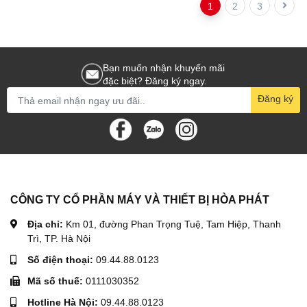
1
2
3
Bạn muốn nhận khuyến mãi
đặc biệt? Đăng ký ngay.
Đăng ký
CÔNG TY CỔ PHẦN MÁY VÀ THIẾT BỊ HÒA PHÁT
Địa chỉ:
Km 01, đường Phan Trọng Tuệ, Tam Hiệp, Thanh
Trì, TP. Hà Nội
Số điện thoại:
09.44.88.0123
Mã số thuế:
0111030352
Hotline Hà Nội:
09.44.88.0123