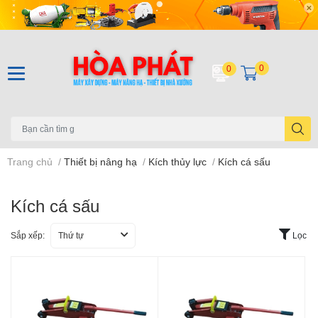
0
0
Trang chủ
/
Thiết bị nâng hạ
/
Kích thủy lực
/
Kích cá sấu
Kích cá sấu
Sắp xếp:
Thứ tự
Lọc