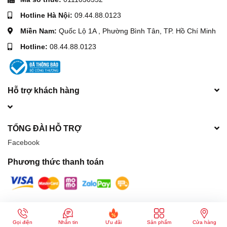
Hotline Hà Nội:
09.44.88.0123
Miền Nam:
Quốc Lộ 1A , Phường Bình Tân, TP. Hồ Chí Minh
Hotline:
08.44.88.0123
Hỗ trợ khách hàng
TỔNG ĐÀI HỖ TRỢ
Facebook
Phương thức thanh toán
© Bản quyền thuộc về
Máy móc xây dựng Hòa Phát
| Cung cấp bởi
Sapo
Gọi điện
Nhắn tin
Ưu đãi
Sản phẩm
Cửa hàng