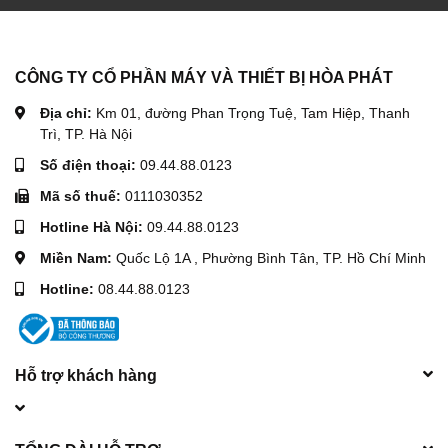
24HP ở đâu?
Nếu bạn đang tìm mua máy xoa nền đôi chất lượng cao,
giá tốt, hãy liên hệ ngay với CÔNG TY CỔ PHẦN MÁY VÀ
CÔNG TY CỔ PHẦN MÁY VÀ THIẾT BỊ HÒA PHÁT
THIẾT BỊ HÒA PHÁT – đơn vị phân phối uy tín hàng đầu
trong lĩnh vực máy xây dựng.
Địa chỉ:
Km 01, đường Phan Trọng Tuệ, Tam Hiệp, Thanh
Trì, TP. Hà Nội
📞 Hotline: 09.44.88.0123
Số điện thoại:
09.44.88.0123
Mã số thuế:
0111030352
Hòa Phát cung cấp sản phẩm chính hãng, nhập khẩu trực
Hotline Hà Nội:
09.44.88.0123
tiếp, bảo hành đầy đủ, giá cạnh tranh cùng dịch vụ hậu mãi
Miền Nam:
Quốc Lộ 1A , Phường Bình Tân, TP. Hồ Chí Minh
tận tâm. Chúng tôi hỗ trợ giao hàng toàn quốc, lắp đặt tại
Hotline:
08.44.88.0123
công trình, tư vấn kỹ thuật chuyên sâu và cung cấp đầy đủ
linh kiện thay thế chính hãng. Khi mua hàng tại Hòa Phát,
Hỗ trợ khách hàng
bạn hoàn toàn yên tâm về chất lượng cũng như trải nghiệm
sử dụng lâu dài.