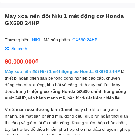
Máy xoa nền đôi Niki 1 mét động cơ Honda
GX690 24HP
Thương hiệu:
NIKI
Mã sản phẩm:
GX690 24HP
So sánh
90.000.000₫
Máy xoa nền đôi Niki 1 mét động cơ Honda GX690 24HP
là
thiết bị hoàn thiện sàn bê tông công nghiệp cao cấp, chuyên
dùng cho nhà xưởng, kho bãi và công trình quy mô lớn. Máy
được trang bị
động cơ xăng Honda GX690 chính hãng công
suất 24HP
, vận hành mạnh mẽ, bền bỉ và tiết kiệm nhiên liệu.
Với
2 mâm xoa đường kính 1 mét
, máy cho khả năng xoa
nhanh, bề mặt sàn phẳng mịn, đồng đều, giúp rút ngắn thời gian
thi công và giảm tối đa nhân công. Khung sườn thép chắc chắn,
tay lái trợ lực dễ điều khiển, phù hợp cho nhà thầu chuyên nghiệp