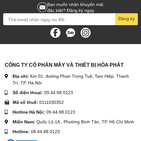
Bạn muốn nhận khuyến mãi
đặc biệt? Đăng ký ngay.
Đăng ký
CÔNG TY CỔ PHẦN MÁY VÀ THIẾT BỊ HÒA PHÁT
Địa chỉ:
Km 01, đường Phan Trọng Tuệ, Tam Hiệp, Thanh
Trì, TP. Hà Nội
Số điện thoại:
09.44.88.0123
Mã số thuế:
0111030352
Hotline Hà Nội:
09.44.88.0123
Miền Nam:
Quốc Lộ 1A , Phường Bình Tân, TP. Hồ Chí Minh
Hotline:
08.44.88.0123