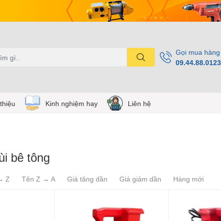
Gọi mua hàng
09.44.88.0123
 thiệu
Kinh nghiệm hay
Liên hệ
i bê tông
→ Z
Tên Z → A
Giá tăng dần
Giá giảm dần
Hàng mới