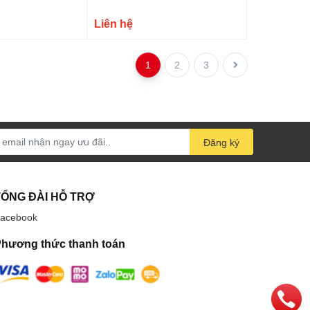
Liên hệ
1
2
3
Đăng ký
TỔNG ĐÀI HỖ TRỢ
acebook
hương thức thanh toán