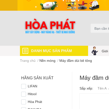
DANH MỤC SẢN PHẨM
Giới
Trang chủ
/
Nền móng
/
Máy đầm dùi bê tông
Máy đầm dù
HÃNG SẢN XUẤT
LIFAN
Sắp xếp:
Tên A 
Hitool
Hòa Phát