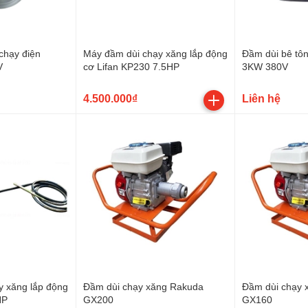
chạy điện
Máy đầm dùi chạy xăng lắp động
Đầm dùi bê tôn
V
cơ Lifan KP230 7.5HP
3KW 380V
4.500.000₫
Liên hệ
y xăng lắp động
Đầm dùi chạy xăng Rakuda
Đầm dùi chạy 
HP
GX200
GX160