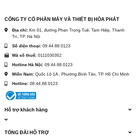
CÔNG TY CỔ PHẦN MÁY VÀ THIẾT BỊ HÒA PHÁT
Địa chỉ:
Km 01, đường Phan Trọng Tuệ, Tam Hiệp, Thanh
Trì, TP. Hà Nội
Số điện thoại:
09.44.88.0123
Mã số thuế:
0111030352
Hotline Hà Nội:
09.44.88.0123
Miền Nam:
Quốc Lộ 1A , Phường Bình Tân, TP. Hồ Chí Minh
Hotline:
08.44.88.0123
Hỗ trợ khách hàng
TỔNG ĐÀI HỖ TRỢ