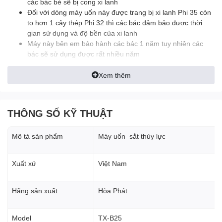
các bác bẻ sẽ bị cong xi lanh
Đối với dòng máy uốn này được trang bị xi lanh Phi 35 còn
to hơn 1 cây thép Phi 32 thì các bác đảm bảo được thời
gian sử dụng và độ bền của xi lanh
Máy này bên em bảo hành các bác 1 năm tuy nhiên các
bác sẽ sử dụng được rất nhiều năm
Mô tơ 3KW sử dụng của hãng Toàn Phát
Thao tác bẻ rất là dễ dàng, nhè nhàng và nhanh chóng
Xem thêm
Bàn tỳ thép của nhật
Dây của Hàn Quốc
THÔNG SỐ KỸ THUẬT
II. Hình ảnh Máy uốn sắt thủy lực phi 25 thợ xây TX- B25
Mô tả sản phẩm
Máy uốn sắt thủy lực
Xuất xứ
Việt Nam
Hãng sản xuất
Hòa Phát
Model
TX-B25