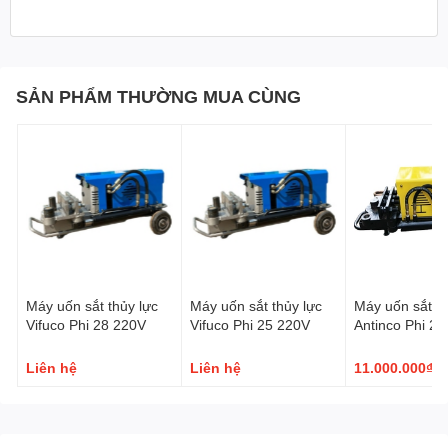
Bình dầu
68.5 lít
Trọng lượng
60 kg
SẢN PHẨM THƯỜNG MUA CÙNG
Bảo hành
06 tháng
Máy uốn sắt thủy lực
Máy uốn sắt thủy lực
Máy uốn sắt th
Vifuco Phi 28 220V
Vifuco Phi 25 220V
Antinco Phi 28
Liên hệ
Liên hệ
11.000.000₫