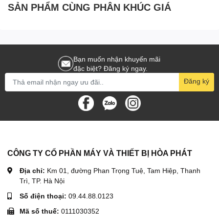
SẢN PHẨM CÙNG PHÂN KHÚC GIÁ
Bạn muốn nhận khuyến mãi
đặc biệt? Đăng ký ngay.
Đăng ký
CÔNG TY CỔ PHẦN MÁY VÀ THIẾT BỊ HÒA PHÁT
Địa chỉ:
Km 01, đường Phan Trọng Tuệ, Tam Hiệp, Thanh
Trì, TP. Hà Nội
Số điện thoại:
09.44.88.0123
Mã số thuế:
0111030352