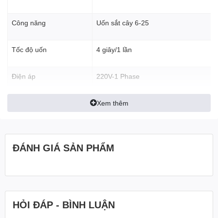
Công năng
Uốn sắt cây 6-25
Tốc độ uốn
4 giây/1 lần
Điện áp
220V-1 Phase
III. Video Máy uốn sắt thủy lực phi 25 thợ xây TX- B25
Xem thêm
Công suất động cơ:
3 KW
Hãng Toàn Phát
Cơ cấu uốn sắt
Bằng thủy lực
ĐÁNH GIÁ SẢN PHẨM
Bơm
Hàn Quốc
Van
Yuken
HỎI ĐÁP - BÌNH LUẬN