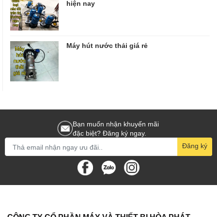
hiện nay
Máy hút nước thải giá rẻ
Bạn muốn nhận khuyến mãi
đặc biệt? Đăng ký ngay.
Đăng ký
CÔNG TY CỔ PHẦN MÁY VÀ THIẾT BỊ HÒA PHÁT