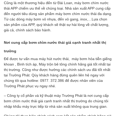
Cũng là một thương hiệu đến từ Đài Loan, máy bơm chìm nước
thải APP chiếm ưu thế về chủng loại. Nhà sản xuất APP cung cấp
đến người tiêu dùng sản phẩm máy bơm chìm nước thải đa dạng.
Từ các dòng máy bơm vỏ nhựa, đến vỏ gang, inox,…Lựa chọn
sản phẩm của APP, quý khách sẽ thật sự hài lòng về chất lượng,
giá cả, chính sách bảo hành.
Nơi cung cấp bơm chìm nước thải giá cạnh tranh nhất thị
trường
Để được tư vấn mua
m
áy hút nước thải, máy bơm hỏa tiễn giếng
khoan , Bình tích áp, Máy trộn bê tông chính hãng giá tốt nhất tại
thị trường. Cũng như được hưởng các chính sách ưu đãi tốt nhất
tại Trường Phát. Qúy khách hàng đừng quên liên hệ ngay với
chúng tôi qua hotline: 0977. 372.386 để được nhân viên của
Trường Phát phục vụ ngay nhé.
– Công ty cổ phần và kỹ thuật máy Trường Phát là nơi cung cấp
bơm chìm nước thải giá cạnh tranh nhất thị trường do chúng tôi
nhập khẩu máy trực tiếp từ nhà sản xuất không qua trung gian.
Chúng tôi thực hiện chính sách cam kết sản phẩm chính hãng giá