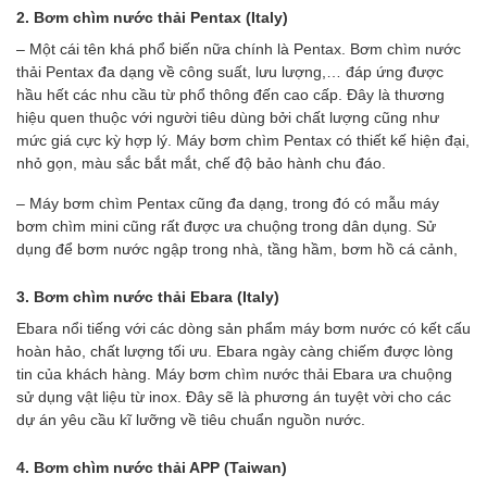
2. Bơm chìm nước thải Pentax (Italy)
– Một cái tên khá phổ biến nữa chính là Pentax. Bơm chìm nước
thải Pentax đa dạng về công suất, lưu lượng,… đáp ứng được
hầu hết các nhu cầu từ phổ thông đến cao cấp. Đây là thương
hiệu quen thuộc với người tiêu dùng bởi chất lượng cũng như
mức giá cực kỳ hợp lý. Máy bơm chìm Pentax có thiết kế hiện đại,
nhỏ gọn, màu sắc bắt mắt, chế độ bảo hành chu đáo.
– Máy bơm chìm Pentax cũng đa dạng, trong đó có mẫu máy
bơm chìm mini cũng rất được ưa chuộng trong dân dụng. Sử
dụng để bơm nước ngập trong nhà, tầng hầm, bơm hồ cá cảnh,
3. Bơm chìm nước thải Ebara (Italy)
Ebara nổi tiếng với các dòng sản phẩm máy bơm nước có kết cấu
hoàn hảo, chất lượng tối ưu. Ebara ngày càng chiếm được lòng
tin của khách hàng. Máy bơm chìm nước thải Ebara ưa chuộng
sử dụng vật liệu từ inox. Đây sẽ là phương án tuyệt vời cho các
dự án yêu cầu kĩ lưỡng về tiêu chuẩn nguồn nước.
4. Bơm chìm nước thải APP (Taiwan)