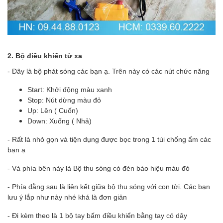
2. Bộ điều khiển từ xa
- Đây là bộ phát sóng các bạn ạ. Trên này có các nút chức năng
Start: Khởi động màu xanh
Stop: Nút dừng màu đỏ
Up: Lên ( Cuốn)
Down: Xuống ( Nhả)
- Rất là nhỏ gọn và tiện dụng được bọc trong 1 túi chống ẩm các
bạn ạ
- Và phía bên này là Bộ thu sóng có đèn báo hiệu màu đỏ
- Phía đằng sau là liên kết giữa bộ thu sóng với con tời. Các bạn
lưu ý lắp như này nhé khá là đơn giản
- Đi kèm theo là 1 bộ tay bấm điều khiển bằng tay có dây