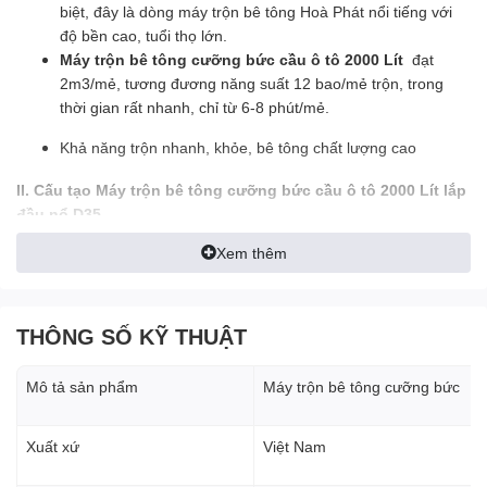
biệt, đây là dòng máy trộn bê tông Hoà Phát nổi tiếng với
độ bền cao, tuổi thọ lớn.
Máy trộn bê tông cưỡng bức cầu ô tô 2000 Lít
đạt
2m3/mẻ, tương đương năng suất 12 bao/mẻ trộn, trong
thời gian rất nhanh, chỉ từ 6-8 phút/mẻ.
Khả năng trộn nhanh, khỏe, bê tông chất lượng cao
II. Cấu tạo Máy trộn bê tông cưỡng bức cầu ô tô 2000 Lít lắp
đầu nổ D35
Xem thêm
2.1.Trang bị động cơ hoạt động mạnh mẽ, bền bỉ, tuổi thọ
dài.
THÔNG SỐ KỸ THUẬT
Máy trộn bê tông cưỡng bức cầu ô tô 2000 Lít lắp đầu nổ
D35 khởi động đề nổ ác quy 100A phù hợp với công trình
không có nguồn điện 380V
Mô tả sản phẩm
Máy trộn bê tông cưỡng bức
2.2.Thùng trộn
Xuất xứ
Việt Nam
Được làm từ thép tấm, với khả năng kháng mòn tốt, độ bền