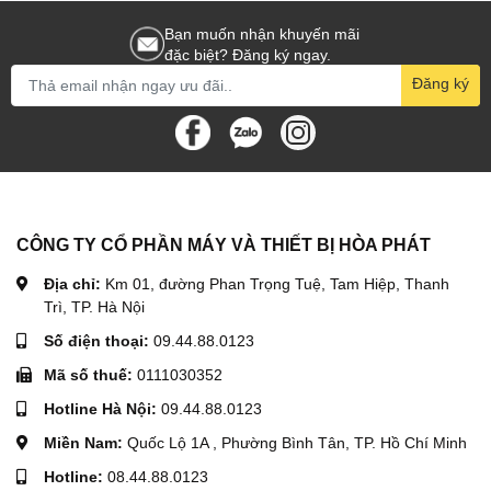
Bạn muốn nhận khuyến mãi
Quy Trình Trộn Bê Tông
đặc biệt? Đăng ký ngay.
Đăng ký
Cho cát, đá, xi măng vào thùng theo tỷ lệ thiết kế.
Bật máy, từ từ cho nước vào để hỗn hợp đồng nhất.
Thời gian trộn: 3–5 phút tùy loại bê tông.
Xả bê tông ra bằng cửa xả phía dưới thùng.
Lưu Ý Khi Vận Hành
CÔNG TY CỔ PHẦN MÁY VÀ THIẾT BỊ HÒA PHÁT
Không vận hành máy khi thùng trống để tránh mài mòn lưỡi
trộn.
Địa chỉ:
Km 01, đường Phan Trọng Tuệ, Tam Hiệp, Thanh
Không vượt quá dung tích tối đa 590 Lít.
Trì, TP. Hà Nội
Luôn đeo găng tay và thiết bị bảo hộ khi vận hành.
Số điện thoại:
09.44.88.0123
Mã số thuế:
0111030352
5. Hướng Dẫn Bảo Dưỡng Máy Trộn Bê Tông
Hotline Hà Nội:
09.44.88.0123
Vệ sinh thùng trộn:
Sau mỗi ca làm việc, rửa sạch thùng
để tránh xi măng bám cứng.
Miền Nam:
Quốc Lộ 1A , Phường Bình Tân, TP. Hồ Chí Minh
Kiểm tra lưỡi trộn:
Thường xuyên kiểm tra độ mòn, thay
Hotline:
08.44.88.0123
mới khi cần.