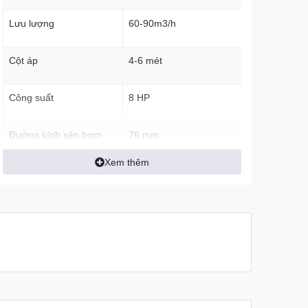
Lưu lượng
60-90m3/h
Cột áp
4-6 mét
Công suất
8 HP
Đường kính sên bơm
76 mm
Xem thêm
Trọng lượng
70 kg
Cơ chế làm mát- Khởi
Làm mát bằng gió – Đề - Ác quy
động
Bảo hành
06 tháng
Máy được lắp ráp trên khung bệ chắc chắn đảm bảo kỹ thuật và