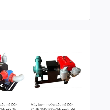
tính thẩm mỹ cao
đầu nổ D24
Máy bơm nước đầu nổ D24
/h gió đề
24HP 250-300m3/h nước đề