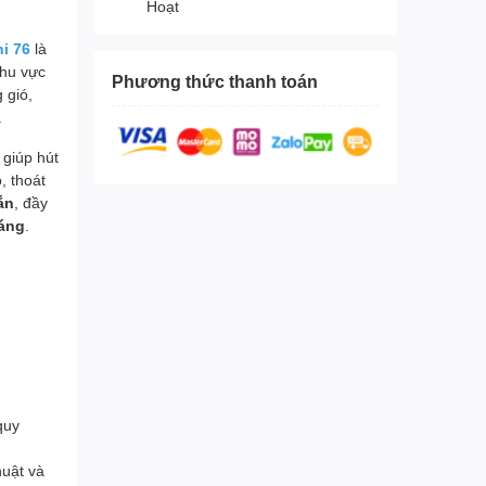
Hoạt
i 76
là
khu vực
Phương thức thanh toán
 gió,
.
, giúp hút
, thoát
ắn
, đầy
háng
.
quy
huật và