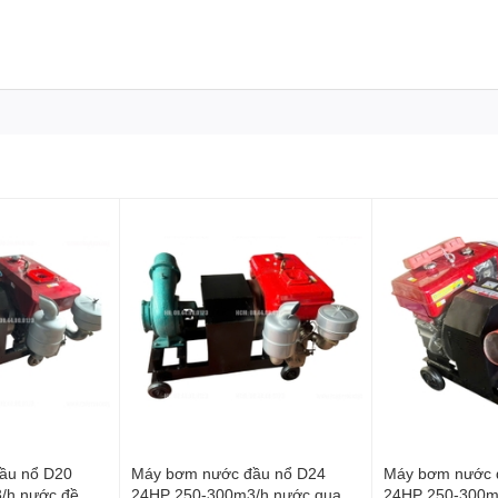
Phát D8
át bằng gió, hoạt động ổn định trong thời gian dài mà không lo
ều kiện làm việc ngoài trời, môi trường nắng nóng hoặc công
ầu nổ D20
Máy bơm nước đầu nổ D24
Máy bơm nước 
/h nước đề
24HP 250-300m3/h nước quay
24HP 250-300m3