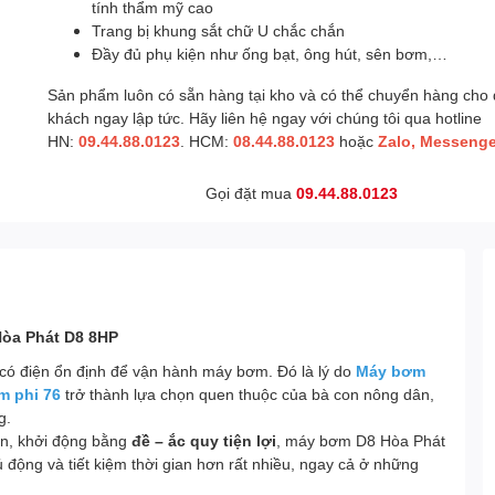
tính thẩm mỹ cao
Trang bị khung sắt chữ U chắc chắn
Đầy đủ phụ kiện như ống bạt, ông hút, sên bơm,…
Sản phẩm luôn có sẵn hàng tại kho và có thể chuyển hàng cho
khách ngay lập tức. Hãy liên hệ ngay với chúng tôi qua hotline
HN:
09.44.88.0123
. HCM:
08.44.88.0123
hoặc
Zalo, Messenge
Gọi đặt mua
09.44.88.0123
Hòa Phát D8 8HP
 có điện ổn định để vận hành máy bơm. Đó là lý do
Máy bơm
m phi 76
trở thành lựa chọn quen thuộc của bà con nông dân,
g.
ớn, khởi động bằng
đề – ắc quy tiện lợi
, máy bơm D8 Hòa Phát
động và tiết kiệm thời gian hơn rất nhiều, ngay cả ở những