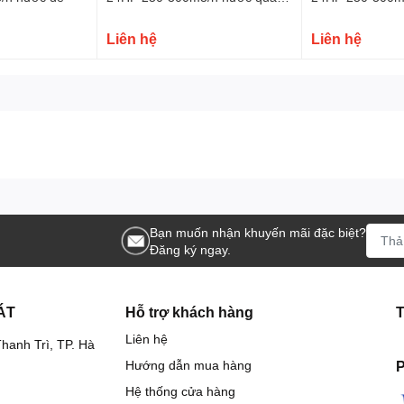
tay
 các nhu cầu bơm nước khối lượng lớn trong thời gian ngắn như
Liên hệ
Liên hệ
 kết hợp ắc quy
, chỉ cần xoay khóa là máy nổ êm, rất phù hợp
Bạn muốn nhận khuyến mãi đặc biệt?
Đăng ký ngay.
ắc
ÁT
Hỗ trợ khách hàng
khi vận hành
Liên hệ
hanh Trì, TP. Hà
g tuổi thọ trong quá trình sử dụng lâu dài.
Hướng dẫn mua hàng
P
Hệ thống cửa hàng