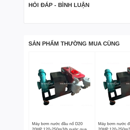
HỎI ĐÁP - BÌNH LUẬN
SẢN PHẨM THƯỜNG MUA CÙNG
2. Cấu tạo chi tiết của Máy bơm nước đầu nổ Hòa 
Động cơ đầu nổ 8HP làm mát bằng gió
Máy sử dụng
động cơ đầu nổ công suất 8HP
, làm m
quá nhiệt. Cơ chế làm mát này đặc biệt phù hợp với đi
trường bụi bẩn.
Đầu bơm phi 76 – Lưu lượng lớn, hút xả nhanh
Đường kính sên bơm:
76 mm
Lưu lượng đạt:
60 – 90 m³/h
Máy bơm nước đầu nổ D20
Máy bơm nước đ
20HP 120-250m3/h nước quay
20HP 120-250m3
Cột áp:
4 – 6 mét