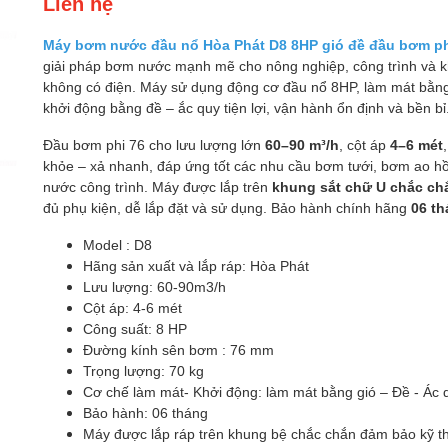
Liên hệ
Máy bơm nước đầu nổ Hòa Phát D8 8HP gió đề đầu bơm ph
giải pháp bơm nước mạnh mẽ cho nông nghiệp, công trình và 
không có điện. Máy sử dụng động cơ đầu nổ 8HP, làm mát bằng
khởi động bằng đề – ắc quy tiện lợi, vận hành ổn định và bền bỉ
Đầu bơm phi 76 cho lưu lượng lớn
60–90 m³/h
, cột áp
4–6 mét
khỏe – xả nhanh, đáp ứng tốt các nhu cầu bơm tưới, bơm ao hồ
nước công trình. Máy được lắp trên
khung sắt chữ U chắc ch
đủ phụ kiện, dễ lắp đặt và sử dụng. Bảo hành chính hãng
06 t
Model : D8
Hãng sản xuất và lắp ráp: Hòa Phát
Lưu lượng: 60-90m3/h
Cột áp: 4-6 mét
Công suất: 8 HP
Đường kính sên bơm : 76 mm
Trọng lượng: 70 kg
Cơ chế làm mát- Khởi động: làm mát bằng gió – Đề - Ác 
Bảo hành: 06 tháng
Máy được lắp ráp trên khung bệ chắc chắn đảm bảo kỹ t