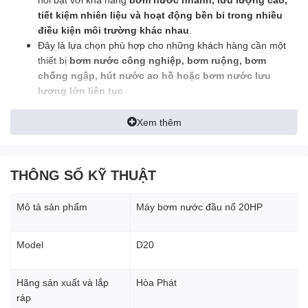
tiết kiệm nhiên liệu và hoạt động bền bỉ trong nhiều
điều kiện môi trường khác nhau
.
Đây là lựa chọn phù hợp cho những khách hàng cần một
thiết bị
bơm nước công nghiệp, bơm ruộng, bơm
chống ngập, hút nước ao hồ hoặc bơm nước lưu
lượng lớn liên tục
.
Xem thêm
2. Tổng quan về máy bơm nước đầu nổ D20 20HP quay tay
THÔNG SỐ KỸ THUẬT
Máy bơm nước đầu nổ D20 20HP
là dòng máy bơm sử
dụng động cơ đầu nổ công suất lớn, được thiết kế chuyên
dụng cho các công việc cần
lưu lượng bơm lớn từ 120 –
Mô tả sản phẩm
Máy bơm nước đầu nổ 20HP
250 m3/h
. Với thiết kế chắc chắn, khung bệ kiên cố cùng
cơ chế
làm mát bằng nước – khởi động quay tay
, máy
Model
D20
có thể hoạt động ổn định trong thời gian dài, đặc biệt phù
hợp ở những khu vực
không có điện hoặc môi trường
làm việc ngoài trời
.
Hãng sản xuất và lắp
Hòa Phát
Không chỉ nổi bật về hiệu suất, máy còn được trang bị đầy
ráp