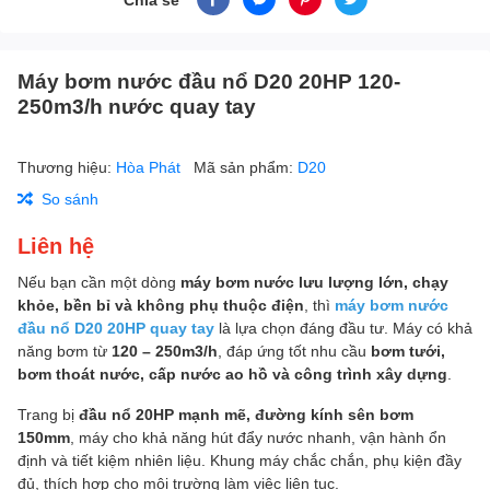
Máy bơm nước đầu nổ D20 20HP 120-
250m3/h nước quay tay
Thương hiệu:
Hòa Phát
Mã sản phẩm:
D20
So sánh
Liên hệ
Nếu bạn cần một dòng
máy bơm nước lưu lượng lớn, chạy
khỏe, bền bỉ và không phụ thuộc điện
, thì
máy bơm nước
đầu nổ D20 20HP quay tay
là lựa chọn đáng đầu tư. Máy có khả
năng bơm từ
120 – 250m3/h
, đáp ứng tốt nhu cầu
bơm tưới,
bơm thoát nước, cấp nước ao hồ và công trình xây dựng
.
Trang bị
đầu nổ 20HP mạnh mẽ, đường kính sên bơm
150mm
, máy cho khả năng hút đẩy nước nhanh, vận hành ổn
định và tiết kiệm nhiên liệu. Khung máy chắc chắn, phụ kiện đầy
đủ, thích hợp cho môi trường làm việc liên tục.