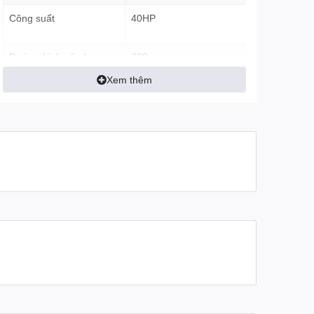
Công suất
40HP
Đường kính sên bơm
200 mm
Xem thêm
Trọng lượng
300 kg
Cơ chế làm mát- Khởi
Mát nước – Đề nổ
động
Bảo hành
06 tháng
Máy được lắp ráp trên khung bệ chắc chắn đảm bảo kỹ thuật và
tính thẩm mỹ cao