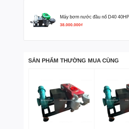
Thông số kỹ thuật chính
Máy bơm nước đầu nổ D40 40HP
Model:
D40
38.000.000₫
Hãng sản xuất & lắp ráp:
Hòa Phát
Công suất:
40 HP
Lưu lượng:
400 – 450 m³/h
SẢN PHẨM THƯỜNG MUA CÙNG
Cột áp:
6 – 8 mét
Đường kính sên bơm:
200 mm
Trọng lượng:
68 kg
Cơ chế làm mát:
Làm mát bằng nước
Khởi động:
Đề nổ – Ắc quy
Bảo hành:
06 tháng