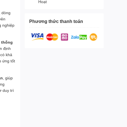
Hoạt
à dòng
yên
Phương thức thanh toán
g nghiệp
 thống
n định
 có khả
p ứng tốt
ắn
, giúp
ông
 duy trì