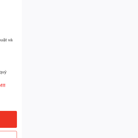
huật và
 quý
!!!