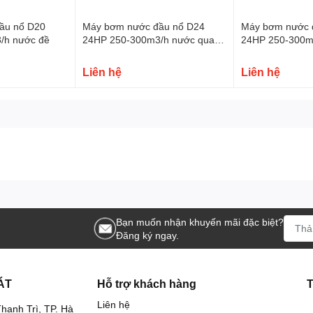
ầu nổ D20
Máy bơm nước đầu nổ D24
Máy bơm nước 
ữ U chắc chắn
, đảm bảo độ bền cao và thuận tiện cho việc di
/h nước đề
24HP 250-300m3/h nước quay
24HP 250-300m3
tay
Liên hệ
Liên hệ
h ổn định,
máy bơm đầu nổ D40
được cấu thành từ nhiều bộ
 suất 40HP
, cho khả năng hoạt động bền bỉ trong thời gian dài.
Bạn muốn nhận khuyến mãi đặc biệt?
Đăng ký ngay.
ÁT
Hỗ trợ khách hàng
Liên hệ
hanh Trì, TP. Hà