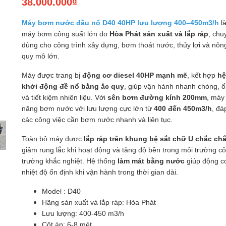
38.000.000₫
Máy bơm nước đầu nổ D40 40HP lưu lượng 400–450m3/h
l
máy bơm công suất lớn do
Hòa Phát sản xuất và lắp ráp
, chu
dùng cho công trình xây dựng, bơm thoát nước, thủy lợi và nôn
quy mô lớn.
Máy được trang bị
động cơ diesel 40HP mạnh mẽ
, kết hợp
hệ
khởi động đề nổ bằng ắc quy
, giúp vận hành nhanh chóng, ổ
và tiết kiệm nhiên liệu. Với
sên bơm đường kính 200mm
, máy
năng bơm nước với lưu lượng cực lớn từ
400 đến 450m3/h
, đá
các công việc cần bơm nước nhanh và liên tục.
Toàn bộ máy được
lắp ráp trên khung bệ sắt chữ U chắc ch
giảm rung lắc khi hoạt động và tăng độ bền trong môi trường c
trường khắc nghiệt. Hệ thống
làm mát bằng nước
giúp động cơ
nhiệt độ ổn định khi vận hành trong thời gian dài.
Model : D40
Hãng sản xuất và lắp ráp: Hòa Phát
Lưu lượng: 400-450 m3/h
Cột áp: 6-8 mét