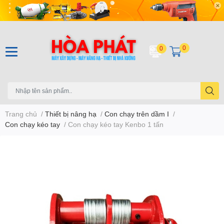
0
0
Trang chủ
/
Thiết bị nâng hạ
/
Con chạy trên dầm I
/
Con chạy kéo tay
/
Con chạy kéo tay Kenbo 1 tấn