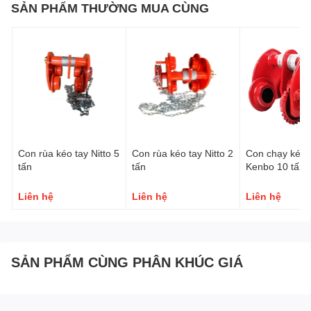
SẢN PHẨM THƯỜNG MUA CÙNG
3
70-120
1.3
21
5
140-180
1.4
30.52
10
125-180
1.7
90
20
136-203
5
235
II. Hình ảnh Con chạy kéo tay Kenbo 1 tấn
Con rùa kéo tay Nitto 5
Con rùa kéo tay Nitto 2
Con chạy kéo 
tấn
tấn
Kenbo 10 tấn
Liên hệ
Liên hệ
Liên hệ
SẢN PHẨM CÙNG PHÂN KHÚC GIÁ
III. Video Con chạy kéo tay Kenbo 1 tấn