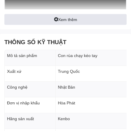
Xem thêm
THÔNG SỐ KỸ THUẬT
Mô tả sản phẩm
Con rùa chạy kéo tay
Xuất xứ
Trung Quốc
Công nghệ
Nhật Bản
1.1. Ưu điểm của Con chạy kéo tay Kenbo 1 tấn
Đơn vị nhập khẩu
Hòa Phát
Con chạy kéo tay Kenbo
được thiết kế đơn giản dễ dàng
thao tác và sử dụng, tiện lợi trong các công việc nâng đỡ
Hãng sản xuất
Kenbo
hàng hóa với tiêu chuẩn hàng đầu thế giới và độ bền cao.
Con chạy kéo tay là thiết bị dùng để lắp với pa lang xích