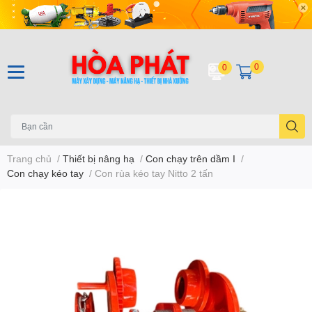
0
0
Trang chủ
/
Thiết bị nâng hạ
/
Con chạy trên dầm I
/
Con chạy kéo tay
/
Con rùa kéo tay Nitto 2 tấn