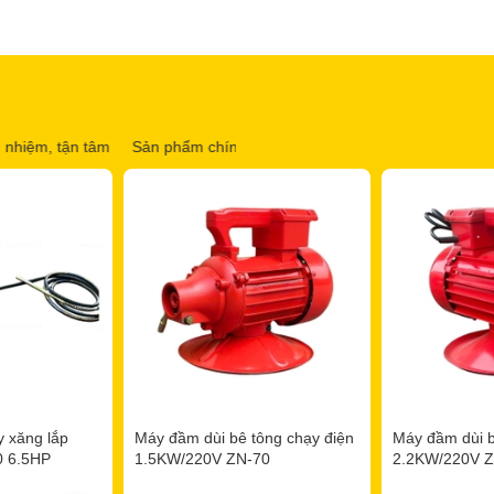
tâm
Sản phẩm chính hãng, đầy đủ CO, CQ
Uy tín gần 20 năm xây
 xăng lắp
Máy đầm dùi bê tông chạy điện
Máy đầm dùi b
0 6.5HP
1.5KW/220V ZN-70
2.2KW/220V 