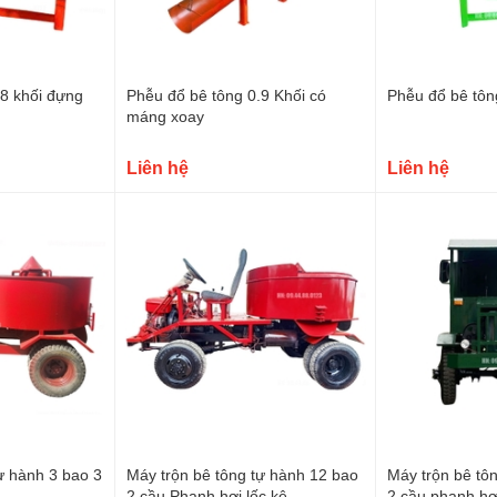
.8 khối đựng
Phễu đổ bê tông 0.9 Khối có
Phễu đổ bê tôn
máng xoay
Liên hệ
Liên hệ
ự hành 3 bao 3
Máy trộn bê tông tự hành 12 bao
Máy trộn bê tôn
2 cầu Phanh hơi lốc kê
2 cầu phanh hơi