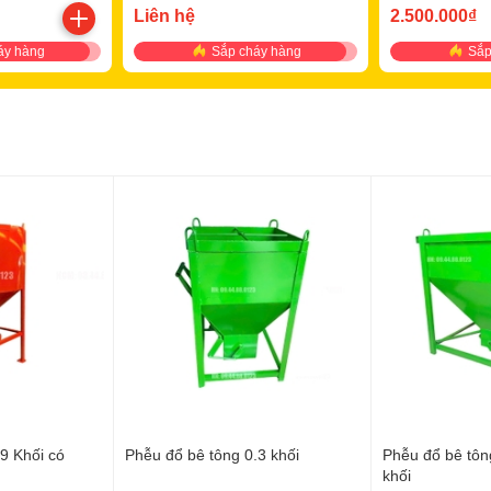
Liên hệ
2.500.000₫
áy hàng
Sắp cháy hàng
Sắp
9 Khối có
Phễu đổ bê tông 0.3 khối
Phễu đổ bê tôn
khối