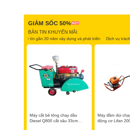
GIẢM SỐC 50%
BẢN TIN KHUYẾN MÃI
Uy tín gần 20 năm xây dựng và phát triển
Dịch vụ trách nhiệm, tận 
Máy cắt bê tông chạy dầu
Máy đầm dùi chạy
Diesel Q800 cắt sâu 33cm
động cơ Lifan 20
(khung có trợ lực)