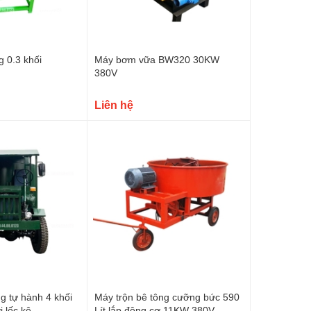
g 0.3 khối
Máy bơm vữa BW320 30KW
380V
Liên hệ
g tự hành 4 khối
Máy trộn bê tông cưỡng bức 590
 lốc kê
Lít lắp động cơ 11KW 380V