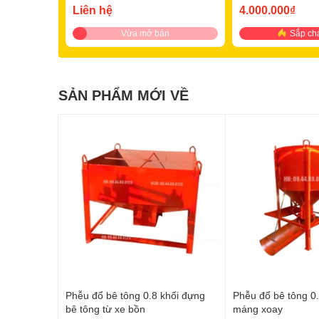
Liên hệ
4.000.000₫
Vừa mở bán
Sắp ch
SẢN PHẨM MỚI VỀ
Phễu đổ bê tông 0.8 khối đựng
Phễu đổ bê tông 0.
bê tông từ xe bồn
máng xoay