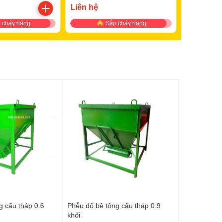
Liên hệ
 cháy hàng
Sắp cháy hàng
g cẩu tháp 0.6
Phễu đổ bê tông cẩu tháp 0.9
khối