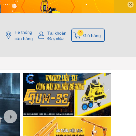
✕
Hệ thống
Tài khoản
0
Giỏ hàng
cửa hàng
Đăng nhập