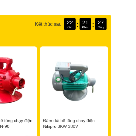
22
21
25
:
:
Kết thúc sau
Giờ
Phút
Giây
 dựng và phát triển
ê tông chạy điện
Đầm dùi bê tông chạy điện
ZN-90
Nikipro 3KW 380V