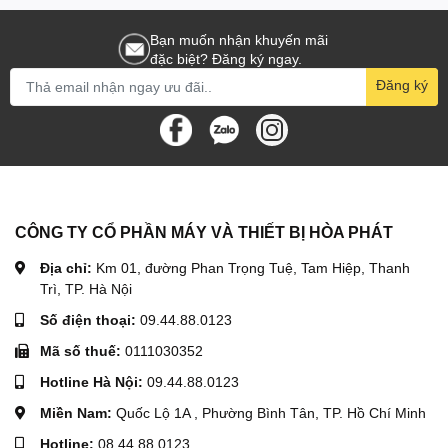
Bảo hành
06 tháng
Bạn muốn nhận khuyến mãi
đặc biệt? Đăng ký ngay.
Đăng ký
CÔNG TY CỔ PHẦN MÁY VÀ THIẾT BỊ HÒA PHÁT
Địa chỉ:
Km 01, đường Phan Trọng Tuệ, Tam Hiệp, Thanh
Trì, TP. Hà Nội
Số điện thoại:
09.44.88.0123
Mã số thuế:
0111030352
Hotline Hà Nội:
09.44.88.0123
Miền Nam:
Quốc Lộ 1A , Phường Bình Tân, TP. Hồ Chí Minh
Hotline:
08.44.88.0123