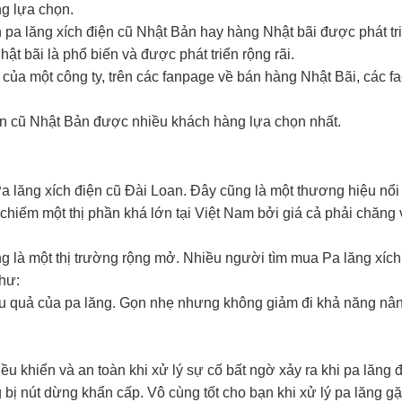
g lựa chọn.
n pa lăng xích điện cũ Nhật Bản hay hàng Nhật bãi được phát tr
t bãi là phổ biến và được phát triển rộng rãi.
 của một công ty, trên các fanpage về bán hàng Nhật Bãi, các f
iện cũ Nhật Bản được nhiều khách hàng lựa chọn nhất.
a lăng xích điện cũ Đài Loan. Đây cũng là một thương hiệu nổi 
hiếm một thị phần khá lớn tại Việt Nam bởi giá cả phải chăng 
g là một thị trường rộng mở. Nhiều người tìm mua Pa lăng xích
hư:
u quả của pa lăng. Gọn nhẹ nhưng không giảm đi khả năng nâ
ều khiển và an toàn khi xử lý sự cố bất ngờ xảy ra khi pa lăng
 bị nút dừng khẩn cấp. Vô cùng tốt cho bạn khi xử lý pa lăng gặ