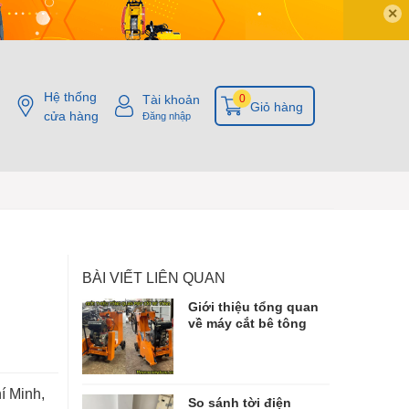
✕
Hệ thống
Tài khoản
0
Giỏ hàng
cửa hàng
Đăng nhập
BÀI VIẾT LIÊN QUAN
Giới thiệu tổng quan
về máy cắt bê tông
í Minh,
So sánh tời điện