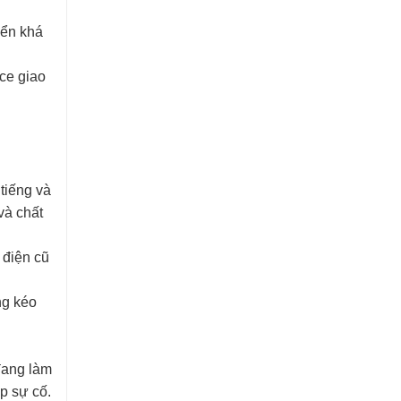
iển khá
ace giao
tiếng và
và chất
 điện cũ
ng kéo
 đang làm
p sự cố.