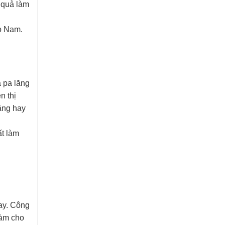
 quả làm
ào Nam.
a pa lăng
n thị
ăng hay
ất làm
nay. Công
làm cho