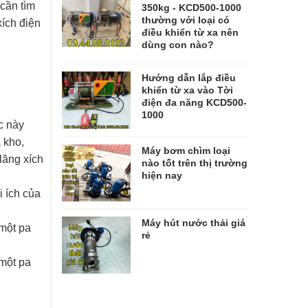
 cần tìm
350kg - KCD500-1000
thường với loại có
xích điện
điều khiển từ xa nên
dùng con nào?
Hướng dẫn lắp điều
khiển từ xa vào Tời
điện đa năng KCD500-
1000
c này
 kho,
Máy bơm chìm loại
lăng xích
nào tốt trên thị trường
hiện nay
 ích của
Máy hút nước thải giá
 một pa
rẻ
 một pa