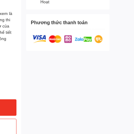
Hoạt
xem là
ng thi
Phương thức thanh toán
ợ của
hể tiết
công