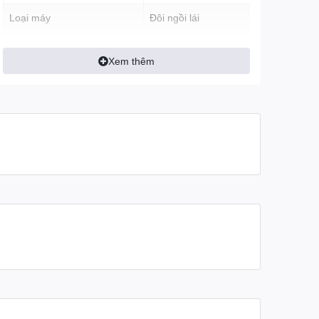
Loại máy
Đôi ngồi lái
Tốc độ vòng quay
70 - 160 vòng/phút
Xem thêm
Động cơ
LiFan 2V78F-2
Công suất
24 HP
Kiểu khởi động
Đề nổ
Trọng lượng
325 kg
Bào hành
06 tháng