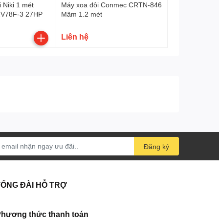
 Niki 1 mét
Máy xoa đôi Conmec CRTN-846
2V78F-3 27HP
Mâm 1.2 mét
Liên hệ
Đăng ký
TỔNG ĐÀI HỖ TRỢ
hương thức thanh toán