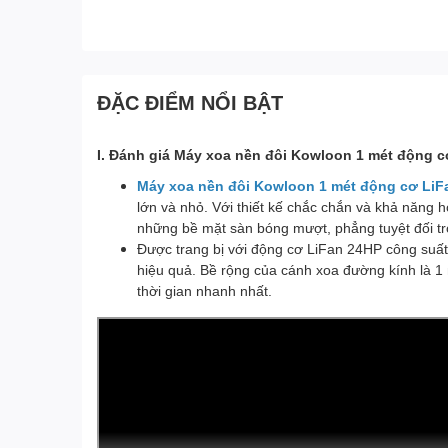
ĐẶC ĐIỂM NỔI BẬT
I. Đánh giá Máy xoa nền đôi Kowloon 1 mét động 
Máy xoa nền đôi Kowloon 1 mét động cơ LiF
lớn và nhỏ. Với thiết kế chắc chắn và khả năng 
những bề mặt sàn bóng mượt, phẳng tuyệt đối tr
Được trang bị với động cơ LiFan 24HP công suấ
hiệu quả. Bề rộng của cánh xoa đường kính là 1 
thời gian nhanh nhất.