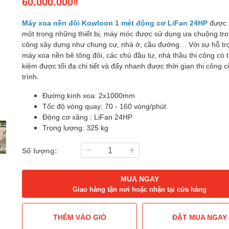
60.000.000₫
Máy xoa nền đôi Kowloon 1 mét động cơ LiFan 24HP
được 
một trong những thiết bị, máy móc được sử dụng ưa chuộng tro
công xây dựng như chung cư, nhà ở, cầu đường… Với sự hỗ tr
máy xoa nền bê tông đôi, các chủ đầu tư, nhà thầu thi công có t
kiệm được tối đa chi tiết và đẩy nhanh được thời gian thi công 
trình.
Đường kính xoa: 2x1000mm
Tốc độ vòng quay: 70 - 160 vòng/phút
Động cơ xăng : LiFan 24HP
Trọng lượng: 325 kg
Số lượng:
MUA NGAY
Giao hàng tận nơi hoặc nhận tại cửa hàng
THÊM VÀO GIỎ
ĐẶT MUA NGAY