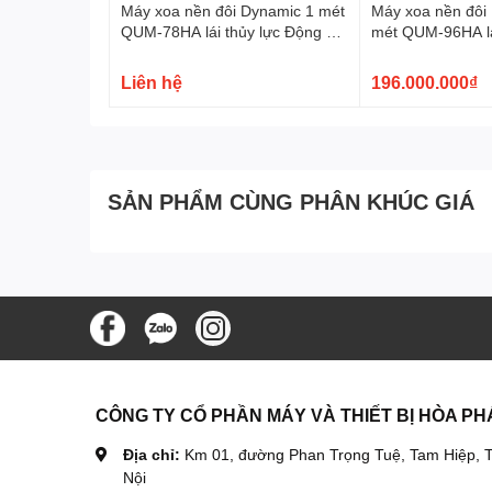
IV. Video Máy xoa nền đôi Kowloon 1 mét động cơ
Máy xoa nền đôi Dynamic 1 mét
Máy xoa nền đôi
QUM-78HA lái thủy lực Động cơ
mét QUM-96HA lá
Honda GX690
Động cơ Rato R
Liên hệ
196.000.000₫
SẢN PHẨM CÙNG PHÂN KHÚC GIÁ
CÔNG TY CỔ PHẦN MÁY VÀ THIẾT BỊ HÒA PH
Địa chỉ:
Km 01, đường Phan Trọng Tuệ, Tam Hiệp, T
Nội