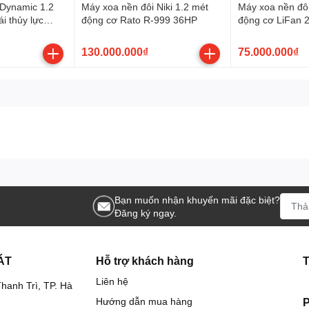
 LiFan 24HP
 Dynamic 1.2
Máy xoa nền đôi Niki 1.2 mét
Máy xoa nền đôi
i thủy lực
động cơ Rato R-999 36HP
động cơ LiFan 
-999 36HP
130.000.000₫
75.000.000₫
Bạn muốn nhận khuyến mãi đặc biệt?
Đăng ký ngay.
ÁT
Hỗ trợ khách hàng
Liên hệ
hanh Trì, TP. Hà
Hướng dẫn mua hàng
P