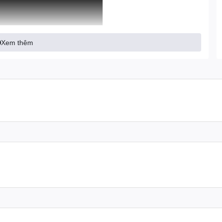
Xem thêm
ơ LiFan 24HP
an 24HP
được cấu tạo gồm các bộ phận chính như: động cơ,
uất 24HP hoạt động vô cùng mạnh mẽ
g cơ LiFan 24HP
 bao quanh lưỡi xoa giúp đảm bảo an toàn cho người thi công