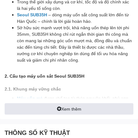
Trong thế giới xây dựng và cơ khí, tốc độ và độ chính xác
là hai yếu tố sống còn.
Seoul SUB35H
– dòng máy uốn sắt công suất lớn đến từ
Hàn Quốc – chính là lời giải hoàn hảo.
Sở hữu sức mạnh vượt trội, khả năng uốn thép lên tới phi
35mm, SUB35H không chỉ rút ngắn thời gian thi công mà
còn mang lại những góc uốn mượt mà, đồng đều và chuẩn
xác đến từng chi tiết. Đây là thiết bị được các nhà thầu,
xưởng cơ khí chuyên nghiệp tin dùng để tối ưu hóa năng
suất và giảm chi phí nhân công.
2. Cấu tạo máy uốn sắt Seoul SUB35H
2.1. Khung máy vững chắc
Máy uốn mỏ
được chế tạo từ thép nguyên khối, phủ sơn
tĩnh điện chống ăn mòn, chịu va đập tốt.
Xem thêm
Thiết kế chắc chắn giúp hạn chế rung lắc khi vận hành.
2.2. Mâm uốn và chốt uốn cao cấp
THÔNG SỐ KỸ THUẬT
Mâm uốn bằng thép hợp kim siêu cứng, bền bỉ khi làm việc