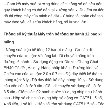
– Cam kết máy xuất xưởng đúng các thông số đã nêu trên,
quý khách hàng có thể đến tại xưởng sản xuất kiểm tra tiến
độ thi công máy của mình đã đặt – Chúng tôi nhận chế tạo
máy theo yêu cầu của khách hàng, số lượng lớn
Thông số kỹ thuật Máy trộn bê tông tự hành 12 bao xi
măng
- Năng suất trộn bê tông:12 bao xi măng - Cơ cấu di
chuyển của xe trộn: Vô lăng lái - Di chuyển bằng trên
đường: 6 bánh - Sử dụng động cơ Diezel: Chang Chai
EH40 Có đề , Ác quy, Hàng nhập khẩu - Đường kính và
Chiều cao của xe trộn: 2.0 x 0.7 m - Độ dày thiết kế thành
thùng trộn: 6 ly - Độ dày thiết kế đáy thùng: 10 ly - Sử dụng
cầu trộn của ô tô: 9 tấn - Cầu di chuyển sử dụng cầu ô tô:
3.5 tấn - Giảm sóc: 02 bánh trước sử dụng nhíp như bánh
sau - Hộp số chính sử dụng hộp số động cơ GAT51 : 5 số,
4 số tiến, 1 số lùi, - Hộp số trộn sử dụng GAT51: 5 số - Tốc