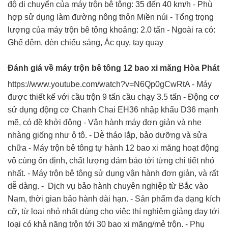
độ di chuyển của máy trộn bê tông: 35 đến 40 km/h - Phù
hợp sử dụng làm đường nông thôn Miền núi - Tổng trọng
lượng của máy trộn bê tông khoảng: 2.0 tấn - Ngoài ra có:
Ghế đệm, đèn chiếu sáng, Ác quy, tay quay
Đánh giá về máy trộn bê tông 12 bao xi măng Hòa Phát
https://www.youtube.com/watch?v=N6Qp0gCwRtA - Máy
được thiết kế với cầu trộn 9 tấn cầu chạy 3.5 tấn - Động cơ
sử dụng động cơ Chanh Chai EH36 nhập khẩu D36 mạnh
mẽ, có đề khởi động - Vận hành máy đơn giản và nhẹ
nhàng giống như ô tô. - Dễ tháo lắp, bảo dưỡng và sửa
chữa - Máy trộn bê tông tự hành 12 bao xi măng hoạt động
vô cùng ổn định, chất lượng đảm bảo tới từng chi tiết nhỏ
nhất. - Máy trộn bê tông sử dụng vận hành đơn giản, và rất
dễ dàng. - Dịch vụ bảo hành chuyên nghiệp từ Bắc vào
Nam, thời gian bảo hành dài hạn. - Sản phẩm đa dạng kích
cỡ, từ loại nhỏ nhất dùng cho việc thí nghiệm giảng dạy tới
loại có khả năng trộn tới 30 bao xi măng/mẻ trộn. - Phụ