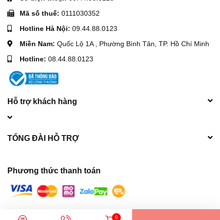
Mã số thuế:
0111030352
Hotline Hà Nội:
09.44.88.0123
Miền Nam:
Quốc Lộ 1A , Phường Bình Tân, TP. Hồ Chí Minh
Hotline:
08.44.88.0123
Hỗ trợ khách hàng
TỔNG ĐÀI HỖ TRỢ
Phương thức thanh toán
© Bản quyền thuộc về
Máy móc xây dựng Hòa Phát
| Cung cấp bởi
0