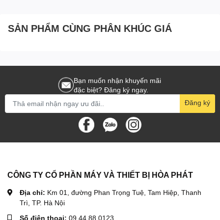
22KW
SẢN PHẨM CÙNG PHÂN KHÚC GIÁ
Bạn muốn nhận khuyến mãi
đặc biệt? Đăng ký ngay.
Đăng ký
CÔNG TY CỔ PHẦN MÁY VÀ THIẾT BỊ HÒA PHÁT
Địa chỉ:
Km 01, đường Phan Trọng Tuệ, Tam Hiệp, Thanh
Trì, TP. Hà Nội
Số điện thoại:
09.44.88.0123