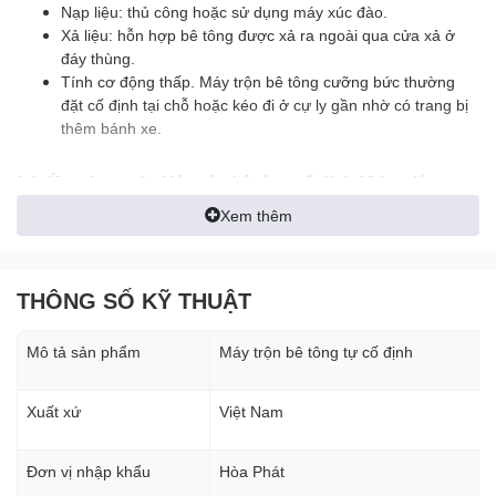
Nạp liệu: thủ công hoặc sử dụng máy xúc đào.
Xả liệu: hỗn hợp bê tông được xả ra ngoài qua cửa xả ở
đáy thùng.
Tính cơ động thấp. Máy trộn bê tông cưỡng bức thường
đặt cố định tại chỗ hoặc kéo đi ở cự ly gần nhờ có trang bị
thêm bánh xe.
1.1. Ứng dụng của Máy trộn bê tông cố định 18 bao lắp
Xem thêm
động cơ điện 22KW
Máy trộn bê tông cố định
này là loại máy trộn cỡ lớn
THÔNG SỐ KỸ THUẬT
chuyên dùng để trộn hồ, vữa, bê tông khô hoặc dẻo tại
những công trình xây dựng có quy mô lớn như xây dựng
Mô tả sản phẩm
Máy trộn bê tông tự cố định
các tòa nhà chung cư, các tòa nhà cao tầng...
Máy trộn bê tông cố định 18 bao có thể dùng để trộn vữa,
Xuất xứ
Việt Nam
bê tông, trộn mạt đóng gạch, trộn cám,...Ứng dụng rất linh
hoạt và đa dạng trong các lĩnh vực của đời sống.
Đơn vị nhập khẩu
Hòa Phát
II. Cấu tạo Máy trộn bê tông cố định 18 bao lắp động cơ điện