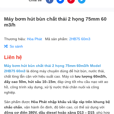
Máy bơm hút bùn chất thải 2 họng 75mm 60
m3/h
Thương hiệu:
Hòa Phát
Mã sản phẩm:
2HB75 60m3
So sánh
Liên hệ
Máy bơm hút bùn chất thải 2 họng 75mm 60m3/h Model
2HB75 60m3
là dòng máy chuyên dùng để hút bùn, nước thải,
chất lỏng lẫn cặn với hiệu suất cao. Máy có
lưu lượng 60m3/h,
đẩy cao 50m, hút sâu 10–15m
, đáp ứng tốt nhu cầu nạo vét ao
hồ, công trình xây dựng, xử lý nước thải chăn nuôi và công
nghiệp.
Sản phẩm được
Hòa Phát nhập khẩu và lắp ráp trên khung bệ
chắc chắn
, vận hành ổn định, độ bền cao, có thể sử dụng với
động cơ điện 380V, dầu diesel hoặc xăng D13 – D15
, phù hợp