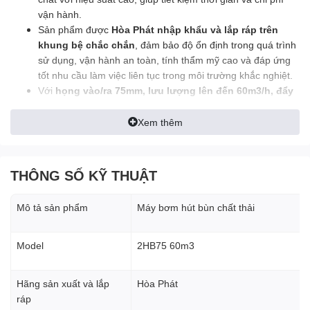
vận hành.
Sản phẩm được
Hòa Phát nhập khẩu và lắp ráp trên
khung bệ chắc chắn
, đảm bảo độ ổn định trong quá trình
sử dụng, vận hành an toàn, tính thẩm mỹ cao và đáp ứng
tốt nhu cầu làm việc liên tục trong môi trường khắc nghiệt.
Với
họng vào/ra 75mm, lưu lượng lên đến 60m3/h, đẩy
cao 50 mét, hút sâu từ 10 – 15 mét
, đây là lựa chọn lý
tưởng cho cá nhân, trang trại, nhà máy, công trình xây
Xem thêm
dựng và các đơn vị cần hút bùn thải chuyên nghiệp.
THÔNG SỐ KỸ THUẬT
2. Thông số kỹ thuật máy bơm hút bùn chất thải 2 họng
Mô tả sản phẩm
Máy bơm hút bùn chất thải
75mm
Model
2HB75 60m3
Model:
2HB75 60m3
Đơn vị nhập khẩu và lắp ráp:
Hòa Phát
Họng vào / ra:
75mm
Hãng sản xuất và lắp
Hòa Phát
Cột áp (đẩy cao):
50 mét
ráp
Lưu lượng:
60 m3/h