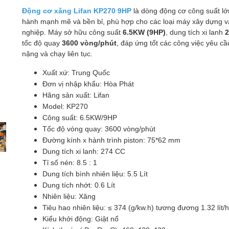
Động cơ xăng Lifan KP270 9HP
là dòng động cơ công suất lớ
hành mạnh mẽ và bền bỉ, phù hợp cho các loại máy xây dựng 
nghiệp. Máy sở hữu công suất
6.5KW (9HP)
, dung tích xi lanh
tốc độ quay
3600 vòng/phút
, đáp ứng tốt các công việc yêu cầu
nặng và chạy liên tục.
Xuất xứ: Trung Quốc
Đơn vị nhập khẩu: Hòa Phát
Hãng sản xuất: Lifan
Model: KP270
Công suất: 6.5KW/9HP
Tốc độ vòng quay: 3600 vòng/phút
Đường kính x hành trình piston: 75*62 mm
Dung tích xi lanh: 274 CC
Tỉ số nén: 8.5 : 1
Dung tích bình nhiên liệu: 5.5 Lít
Dung tích nhớt: 0.6 Lít
Nhiên liệu: Xăng
Tiêu hao nhiên liệu: ≤ 374 (g/kw.h) tương đương 1.32 lít/
Kiểu khởi động: Giật nổ