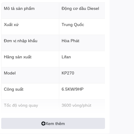
Mô tả sản phẩm
Động cơ dầu Diesel
Xuất xứ
Trung Quốc
Đơn vị nhập khẩu
Hòa Phát
Hãng sản xuất
Lifan
Model
KP270
Công suất
6.5KW/9HP
Tốc độ vòng quay
3600 vòng/phút
Đường kính x hành trình
75*62 mm
Xem thêm
piston