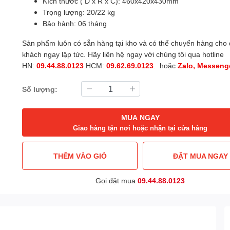
Kích thước ( D x R x C): 460x420x430mm
Trọng lượng: 20/22 kg
Bảo hành: 06 tháng
Sản phẩm luôn có sẵn hàng tại kho và có thể chuyển hàng cho
khách ngay lập tức. Hãy liên hệ ngay với chúng tôi qua hotline
HN:
09.44.88.0123
HCM:
09.62.69.0123
.
hoặc
Zalo, Messenge
Số lượng:
MUA NGAY
Giao hàng tận nơi hoặc nhận tại cửa hàng
THÊM VÀO GIỎ
ĐẶT MUA NGAY
Gọi đặt mua
09.44.88.0123