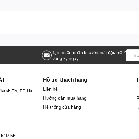
g máy khi làm việc liên tục.
Bạn muốn nhận khuyến mãi đặc biệt?
Đăng ký ngay.
ụng ngoài công trình.
ÁT
Hỗ trợ khách hàng
Liên hệ
hanh Trì, TP. Hà
Hướng dẫn mua hàng
P
Lifan KP270
Hệ thống cửa hàng
ĩnh vực:
Chí Minh