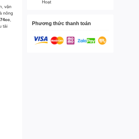
Hoạt
n, vận
và nông
274cc
,
Phương thức thanh toán
 tải
h