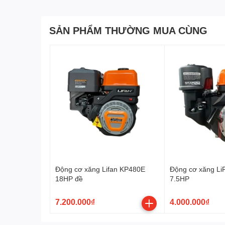
Tỉ số nén:
8.5 : 1
SẢN PHẨM THƯỜNG MUA CÙNG
Khối động cơ được đúc dày, chắc chắn, giúp
chịu tải 
2.2. Trục khuỷu – piston – thanh truyền
Gia công chính xác, cân bằng tốt
Giảm ma sát, tăng tuổi thọ động cơ
Hoạt động ổn định ở
3600 vòng/phút
2.3. Hệ thống nhiên liệu
Nhiên liệu sử dụng:
Xăng
Động cơ xăng Lifan KP480E
Động cơ xăng Li
Dung tích bình xăng:
5.5 lít
18HP đề
7.5HP
Mức tiêu hao: ≤
374 g/kw.h
(~
1.32 lít/giờ
)
7.200.000₫
4.000.000₫
➡️ Tiết kiệm nhiên liệu rõ rệt, phù hợp chạy máy lâu dài