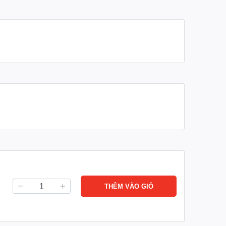
Dung tích xi lanh
274 CC
Tỉ số nén
8.5 : 1
Dung tích bình nhiên liệu
5.5 Lít
Dung tích nhớt
0.6 Lít
Nhiên liệu
Xăng
Tiêu hao nhiên liệu
≤ 374 (g/kw.h)
Kiểu khởi động
Giật nổ
THÊM VÀO GIỎ
Kích thước ( D x R x C)
460x420x430mm