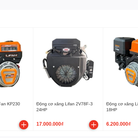
tốt và hạn chế rung lắc
khi vận hành ở tốc độ cao.
Fan KP230
Động cơ xăng Lifan 2V78F-3
Động cơ xăng L
24HP
18HP
17.000.000₫
6.200.000₫
.