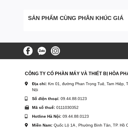
2.4. Hệ thống làm mát & bôi trơn
Làm mát bằng gió cưỡng bức
SẢN PHẨM CÙNG PHÂN KHÚC GIÁ
Dung tích nhớt:
0.6 lít
Giúp động cơ luôn duy trì nhiệt độ ổn định, hạn chế nón
2.5. Bộ khởi động
Kiểu giật nổ
Dễ khởi động, không cần ắc quy, tiện lợi khi sử d
CÔNG TY CỔ PHẦN MÁY VÀ THIẾT BỊ HÒA PH
Địa chỉ:
Km 01, đường Phan Trọng Tuệ, Tam Hiệp, T
Nội
3. Công Dụng Và Ứng Dụng Thực Tế Của Động Cơ 
Số điện thoại:
09.44.88.0123
Lifan KP270 9HP
được ứng dụng rộng rãi trong nhiều l
Mã số thuế:
0111030352
Máy đầm dùi, đầm bàn, đầm cóc
Hotline Hà Nội:
09.44.88.0123
Máy trộn bê tông mini
Miền Nam:
Quốc Lộ 1A , Phường Bình Tân, TP. Hồ 