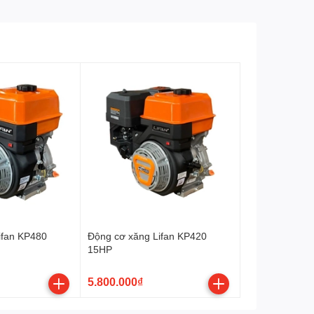
Trọng lượng
20/22 kg
Bảo hành
06 tháng
ifan KP480
Động cơ xăng Lifan KP420
15HP
5.800.000₫