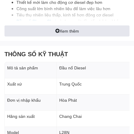
Thiết kế mới làm cho động cơ diesel đẹp hơn
Công suất lớn bình nhiên liệu để làm việc lâu hơn
Tiêu thụ nhiên liệu thấp, kinh tế hơn động cơ diesel
Đầu nổ Chang Chai
sử dụng một dầu tấm bộ lọc không
khí, hơn thích nghi với khắc nghiệt môi trường làm việc.
Xem thêm
2. Cấu tạo & Thông số kỹ thuật
THÔNG SỐ KỸ THUẬT
Thông số kỹ thuật chi tiết
Hãng sản xuất
: Chang Chai
Mô tả sản phẩm
Đầu nổ Diesel
Model
: L28N
Xuất xứ
Trung Quốc
Công suất làm việc
: 26HP – tối đa 28HP
Tốc độ vòng quay
: 2200 vòng/phút
Đơn vị nhập khẩu
Hòa Phát
Hệ thống làm mát
: Làm mát bằng gió
Hãng sản xuất
Chang Chai
Mức tiêu hao nhiên liệu
: ≤ 246 g/kw/h
Trọng lượng
: 220 kg
Model
L28N