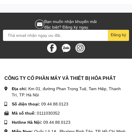
Đảm bảo nhiên liệu sạch, không lẫn tạp chất.
Mở khóa nhiên liệu, kéo ga về mức khởi động.
Bạn muốn nhận khuyến mãi
Sử dụng cần khởi động (hoặc đề) để nổ máy.
đặc biệt? Đăng ký ngay.
Đăng ký
Cho máy chạy không tải 2–3 phút trước khi đưa vào tải
thực tế.
Khi vận hành
Giữ tốc độ vòng quay ổn định.
CÔNG TY CỔ PHẦN MÁY VÀ THIẾT BỊ HÒA PHÁT
Tránh để máy chạy quá tải trong thời gian dài.
Địa chỉ:
Km 01, đường Phan Trọng Tuệ, Tam Hiệp, Thanh
Trì, TP. Hà Nội
Luôn quan sát khói xả, tiếng nổ để phát hiện bất thường.
Số điện thoại:
09.44.88.0123
5. Hướng dẫn bảo dưỡng đầu nổ Diesel Chang Chai D28
Mã số thuế:
0111030352
Hotline Hà Nội:
09.44.88.0123
L28N
Miền Nam:
Quốc Lộ 1A , Phường Bình Tân, TP. Hồ Chí Minh