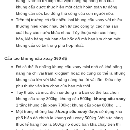
năng. Nhờ có tời điện mà việc nâng hạ hàng hóa của
khung cẩu được thực hiện một cách hoàn toàn tự động
không cần sức lao động thủ công của con người nữa.
Trên thị trường có rất nhiều loại khung cẩu xoay với nhiều
thương hiệu khác nhau đến từ các công ty, các nhà sản
xuất hay các nước khác nhau. Tùy thuộc vào các hàng
hóa, kiện hàng mà bạn cần bốc dỡ mà bạn lựa chọn một
khung cẩu có tải trọng phù hợp nhất.
Cấu tạo khung cẩu xoay 360 độ
Đó có thể là những khung cẩu xoay mini nhỏ có khả năng
nâng hạ chỉ vài trăm kilogiam hoặc nó cũng có thể là những
khung cẩu lớn với khả năng nâng hạ tới vài tấn. Điều này
phụ thuộc vào lựa chọn của bạn mà thôi.
Tùy thuộc và mục đích sử dụng mà bạn có thể lựa chọn
khung cẩu xoay 300kg; khung cẩu 500kg;
khung cẩu xoay
1 tấn
; khung cẩu xoay 700kg; khung cẩu xoay 800kg, ….
Một trong những loại
khung cẩu xoay
được sử dụng khá
phổ biến đó chính là khung cẩu xoay 500kg. Với sức nâng
thực tế hàng hóa là 500kg nó được bán khá chạy trên thị