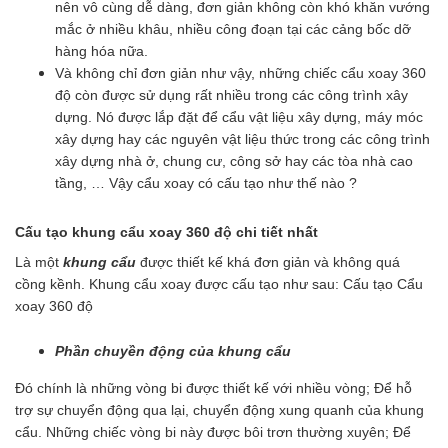
nên vô cùng dễ dàng, đơn giản không còn khó khăn vướng
mắc ở nhiều khâu, nhiều công đoạn tại các cảng bốc dỡ
hàng hóa nữa.
Và không chỉ đơn giản như vậy, những chiếc cẩu xoay 360
độ còn được sử dụng rất nhiều trong các công trình xây
dựng. Nó được lắp đặt để cẩu vật liệu xây dựng, máy móc
xây dựng hay các nguyên vật liệu thức trong các công trình
xây dựng nhà ở, chung cư, công sở hay các tòa nhà cao
tầng, … Vậy cẩu xoay có cấu tạo như thế nào ?
Cấu tạo khung cẩu xoay 360 độ chi tiết nhất
Là một
khung cẩu
được thiết kế khá đơn giản và không quá
cồng kềnh. Khung cẩu xoay được cấu tạo như sau: Cấu tạo Cẩu
xoay 360 độ
Phần chuyền động của khung cẩu
Đó chính là những vòng bi được thiết kế với nhiều vòng; Để hỗ
trợ sự chuyển động qua lại, chuyển động xung quanh của khung
cẩu. Những chiếc vòng bi này được bôi trơn thường xuyên; Để