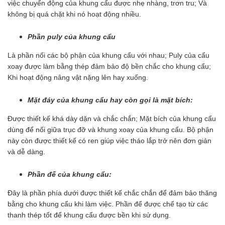
việc chuyển động của khung cẩu được nhẹ nhàng, trơn tru; Và
không bị quá chặt khi nó hoạt động nhiều.
Phần puly của khung cẩu
Là phần nối các bộ phận của khung cẩu với nhau; Puly của cẩu
xoay được làm bằng thép đảm bảo độ bền chắc cho khung cẩu;
Khi hoạt động nâng vật nặng lên hay xuống.
Mặt đáy của khung cẩu hay còn gọi là mặt bích:
Được thiết kế khá dày dặn và chắc chắn; Mặt bích của khung cẩu
dùng để nối giữa trục đỡ và khung xoay của khung cẩu. Bộ phận
này còn được thiết kế có ren giúp việc tháo lắp trở nên đơn giản
và dễ dàng.
Phần đế của khung cẩu:
Đây là phần phía dưới được thiết kế chắc chắn để đảm bảo thăng
bằng cho khung cẩu khi làm việc. Phần để được chế tạo từ các
thanh thép tốt để khung cẩu được bền khi sử dụng.