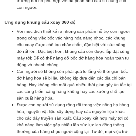
trường bởi nó phù hợp với đa phần nhu cầu sử dụng của
con người.
Ứng dụng khung cẩu xoay 360 độ
Với mục đích thiết kế ra những sản phẩm hỗ trợ con người
trong công việc bốc vác hàng hóa nặng nhọc, các khung
cẩu xoay được chế tạo chắc chắn, đặc biệt với sức nâng
đỡ rất lớn. Đặc biệt hơn, khung cẩu còn được lắp đặt cùng
máy tời; Để có thể nâng đỡ bốc dỡ hàng hóa hoàn toàn tự
động và nhanh chóng.
Con người sẽ không còn phải quá lo lắng về thời gian bốc
dỡ hàng hóa sẽ bị lâu không kịp đưa đến các địa chỉ bán
hàng. Hay không cần mất quá nhiều thời gian gây ùn tắc tại
các cảng biển, cảng hàng không hay các xưởng chế tạo
sản xuất hàng hóa.
Được con người sử dụng rộng rãi trong việc nâng hạ hàng
hóa, nguyên vật liệu xây dựng hay các nguyên liệu khác
cho các dây truyền sản xuất. Cẩu xoay kết hợp máy tời có
khả năng làm việc gấp nhiều lần sức lực lao động thông
thường của hàng chục người cộng lại. Từ đó, mọi việc trở