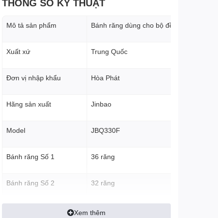
THÔNG SỐ KỸ THUẬT
Mô tả sản phẩm
Bánh răng dùng cho bộ đề cót
Xuất xứ
Trung Quốc
Đơn vị nhập khẩu
Hòa Phát
Hãng sản xuất
Jinbao
Model
JBQ330F
Bánh răng Số 1
36 răng
Bánh răng Số 2
32 răng
Bánh răng Số 3
30 răng
Xem thêm