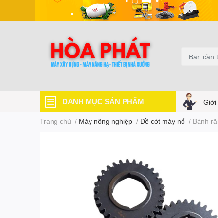
DANH MỤC SẢN PHẨM
Giới
Trang chủ
/
Máy nông nghiệp
/
Đề cót máy nổ
/
Bánh ră