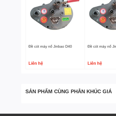
II. Video Bánh răng đề cót cho máy nổ
Đề cót máy nổ Jinbao D40
Đề cót máy nổ J
Liên hệ
Liên hệ
SẢN PHẨM CÙNG PHÂN KHÚC GIÁ