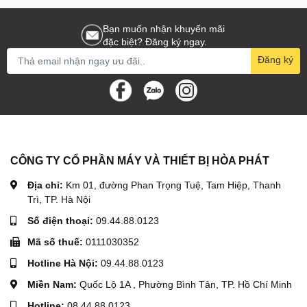
Bạn muốn nhận khuyến mãi
đặc biệt? Đăng ký ngay.
Đăng ký
CÔNG TY CỔ PHẦN MÁY VÀ THIẾT BỊ HÒA PHÁT
Địa chỉ:
Km 01, đường Phan Trọng Tuệ, Tam Hiệp, Thanh
Trì, TP. Hà Nội
Số điện thoại:
09.44.88.0123
Mã số thuế:
0111030352
Hotline Hà Nội:
09.44.88.0123
Miền Nam:
Quốc Lộ 1A , Phường Bình Tân, TP. Hồ Chí Minh
Hotline:
08.44.88.0123