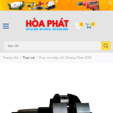
0
0
Trang chủ
/
Trục cơ
/
Trục cơ máy nổ Chang Chai D20