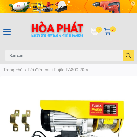
0
0
Trang chủ
/
Tời điện mini Fujifa PA800 20m