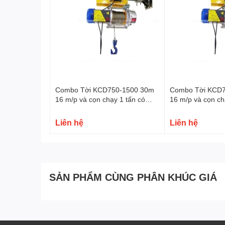
Hình ảnh thực tế Tời điện đa năng KENBO KCD100
Combo Tời KCD750-1500 30m
Combo Tời KCD
16 m/p và cọn chạy 1 tấn có
16 m/p và cọn ch
điều khiển từ xa
điều khiển từ xa
Liên hệ
Liên hệ
Video giới thiệu Tời điện đa năng KENBO KCD100
SẢN PHẨM CÙNG PHÂN KHÚC GIÁ