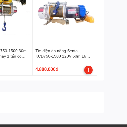
Lưu ý
Tra dầu cầu: 1.5 Lít trước khi sử dụng
750-1500 30m
Tời điện đa năng Sento
hạy 1 tấn có
KCD750-1500 220V 60m 16
mét/phút
4.800.000₫