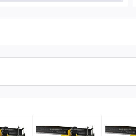
ào hộp số
tương đương
200ml (1.5 lít dầu)
gười
òng đứt cáp hay mất phanh