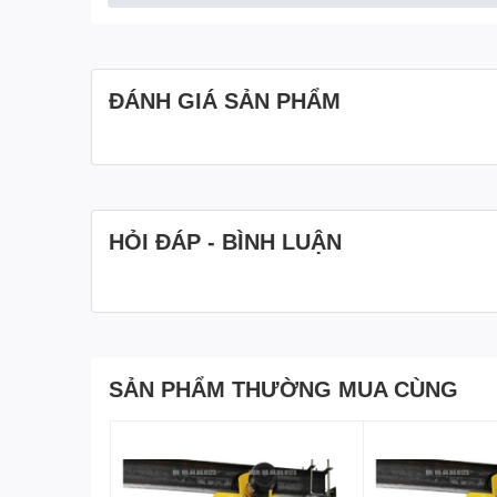
ĐÁNH GIÁ SẢN PHẨM
HỎI ĐÁP - BÌNH LUẬN
Chú ý:
Trước khi dùng nhớ
đổ dầu cầu
hộp số ô tô đổ
v
SẢN PHẨM THƯỜNG MUA CÙNG
Công suất đạt 80% tải trọng
Tời điện chỉ dùng nâng hàng không dùng nâng n
Nghiêm cấm đứng phía dưới khi cẩu hàng đề ph