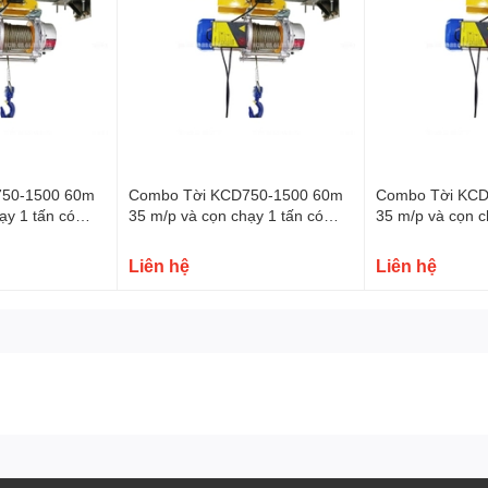
0-2000 100m 380V
750-1500 60m
Combo Tời KCD750-1500 60m
Combo Tời KCD
ạy 1 tấn có
35 m/p và cọn chạy 1 tấn có
35 m/p và cọn c
điều khiển từ xa
điều khiển từ xa
Liên hệ
Liên hệ
0-2000 100m 380V