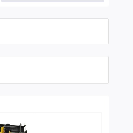
Tốc độ nâng hạ 1 cáp
11 mét/phút
Tốc độ nâng hạ 2 cáp
5.5 mét/phút
Công suất động cơ
3.0 KW
Điện áp
380V - 3 Phase
Chiều dài cáp
100 mét
Đường kính cáp
11 ly
Trọng lượng
130 kg
Bảo hành
06 tháng