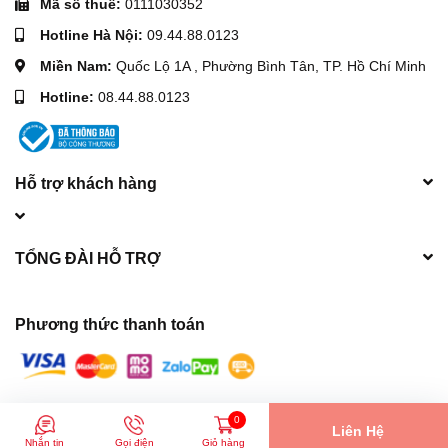
Mã số thuế:
0111030352
Hình ảnh Pa lăng xích kéo tay HSZ 2 tấn 2.5m
Hotline Hà Nội:
09.44.88.0123
Miền Nam:
Quốc Lộ 1A , Phường Bình Tân, TP. Hồ Chí Minh
Hotline:
08.44.88.0123
Hỗ trợ khách hàng
TỔNG ĐÀI HỖ TRỢ
Phương thức thanh toán
© Bản quyền thuộc về
Máy móc xây dựng Hòa Phát
| Cung cấp bởi
0
Liên Hệ
Sapo
Nhắn tin
Gọi điện
Giỏ hàng