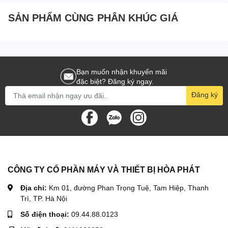
SẢN PHẨM CÙNG PHÂN KHÚC GIÁ
Bạn muốn nhận khuyến mãi
đặc biệt? Đăng ký ngay.
Đăng ký
Móc làm bằng thép siêu bền
Kết cấu nhỏ gọn, trọng lượng nhẹ, dễ sử dụng.
CÔNG TY CỔ PHẦN MÁY VÀ THIẾT BỊ HÒA PHÁT
Vận tốc nhỏ, các linh kiện của máy chắc chắn và bền.
Địa chỉ:
Km 01, đường Phan Trọng Tuệ, Tam Hiệp, Thanh
Trì, TP. Hà Nội
Sử dụng an toàn, đảm bảo hoạt động lâu dài đáng tin cậy
Số điện thoại:
09.44.88.0123