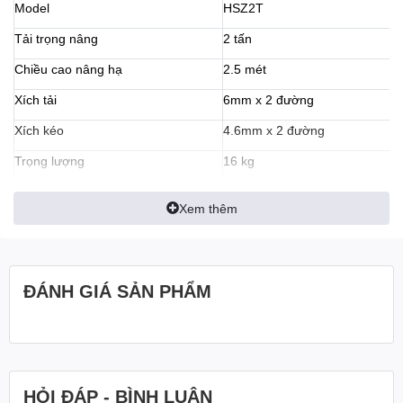
Model
HSZ2T
Tải trọng nâng
2 tấn
Dây xích kéo nhẹ nhàng không bị kẹt
Chiều cao nâng hạ
2.5 mét
Xích tải
6mm x 2 đường
Xích kéo
4.6mm x 2 đường
Trọng lượng
16 kg
Quy cách đóng gói
Thùng gỗ
Xem thêm
Bảo hành
06 tháng
ĐÁNH GIÁ SẢN PHẨM
HỎI ĐÁP - BÌNH LUẬN