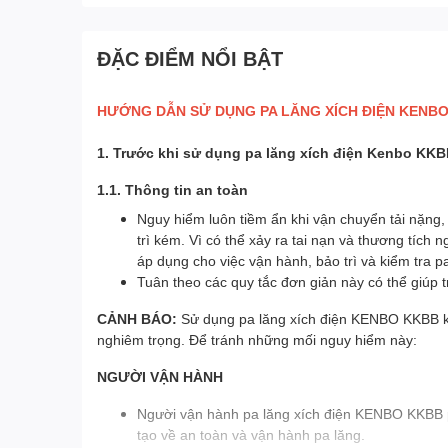
ĐẶC ĐIỂM NỔI BẬT
HƯỚNG DẪN SỬ DỤNG PA LĂNG XÍCH ĐIỆN KENB
1. Trước khi sử dụng pa lăng xích điện Kenbo KK
1.1. Thông tin an toàn
Nguy hiểm luôn tiềm ẩn khi vận chuyển tải nặng,
trì kém. Vì có thể xảy ra tai nạn và thương tích
áp dụng cho việc vận hành, bảo trì và kiểm tra pa
Tuân theo các quy tắc đơn giản này có thể giúp t
CẢNH BÁO:
Sử dụng pa lăng xích điện KENBO KKBB kh
nghiêm trọng. Để tránh những mối nguy hiểm này:
NGƯỜI VẬN HÀNH
Người vận hành pa lăng xích điện KENBO KKBB 
tạo về an toàn và vận hành pa lăng.