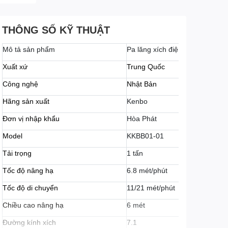
THÔNG SỐ KỸ THUẬT
Mô tả sản phẩm
Pa lăng xích điện di chuyển
Xuất xứ
Trung Quốc
Công nghệ
Nhật Bản
Hãng sản xuất
Kenbo
Đơn vị nhập khẩu
Hòa Phát
Model
KKBB01-01
Tải trọng
1 tấn
Tốc độ nâng hạ
6.8 mét/phút
Tốc độ di chuyển
11/21 mét/phút
Chiều cao nâng hạ
6 mét
Đường kính xích
7.1