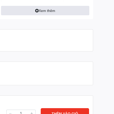
Số đường xích
1
Xem thêm
Điện áp sử dụng
380V- 3 Phase
Điện áp: 380V
Động cơ nâng
Công suất: 1.5KW
Tần số: 50/60HZ
Tốc độ vòng quay: 1440 vòng/
Điện áp: 380V
Động cơ di chuyển
Công suất: 0.4 KW
Tần số: 50/60HZ
Tốc độ vòng quay: 1440 vòng/
Độ rộng dầm I
68-130 mm
Bảo hành
06 tháng
THÊM VÀO GIỎ