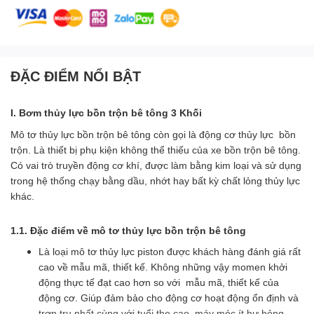
ĐẶC ĐIỂM NỔI BẬT
I. Bơm thủy lực bồn trộn bê tông 3 Khối
Mô tơ thủy lực bồn trộn bê tông còn gọi là động cơ thủy lực bồn
trộn. Là thiết bị phụ kiện không thể thiếu của xe bồn trộn bê tông.
Có vai trò truyền động cơ khí, được làm bằng kim loại và sử dụng
trong hệ thống chạy bằng dầu, nhớt hay bất kỳ chất lỏng thủy lực
khác.
1.1. Đặc điểm về mô tơ thủy lực bồn trộn bê tông
Là loại mô tơ thủy lực piston được khách hàng đánh giá rất
cao về mẫu mã, thiết kế. Không những vậy momen khởi
động thực tế đạt cao hơn so với mẫu mã, thiết kế của
động cơ. Giúp đảm bảo cho động cơ hoạt động ổn định và
trơn tru nhất cùng với tuổi thọ cao, máy móc ít hư hỏng