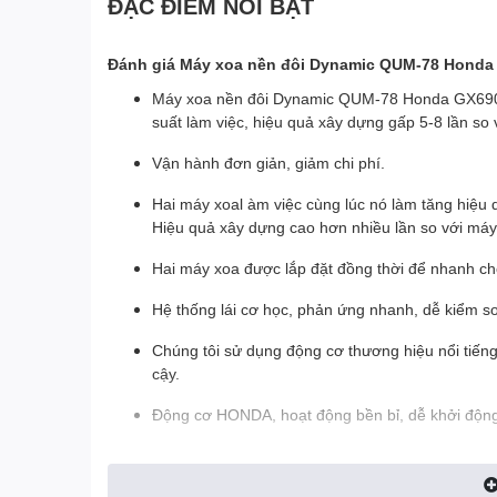
ĐẶC ĐIỂM NỔI BẬT
Đánh giá Máy xoa nền đôi Dynamic QUM-78 Honda
Máy xoa nền đôi Dynamic QUM-78 Honda GX690 c
suất làm việc, hiệu quả xây dựng gấp 5-8 lần so
Vận hành đơn giản, giảm chi phí.
Hai máy xoal àm việc cùng lúc nó làm tăng hiệu 
Hiệu quả xây dựng cao hơn nhiều lần so với má
Hai máy xoa được lắp đặt đồng thời để nhanh c
Hệ thống lái cơ học, phản ứng nhanh, dễ kiểm soá
Chúng tôi sử dụng động cơ thương hiệu nổi tiếng
cậy.
Động cơ HONDA, hoạt động bền bỉ, dễ khởi độn
Hộp số lớn, làm bằng hợp kim nhôm, không cần b
Tay nâng cánh tay, và thép kết cấu chịu nhiệt ng