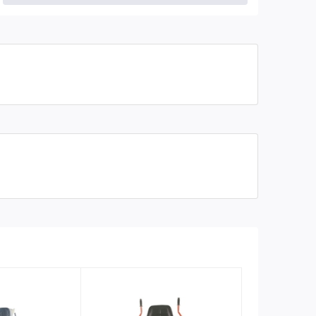
Động cơ
Honda GX690
Công suất
24HP
Kiểu khởi động
88 kg
Bào hành
06 tháng