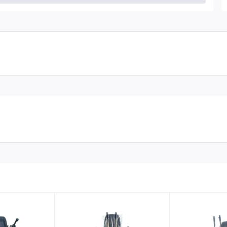
truyền động lớn và tuổi thọ dài.
hđường xá, nhà xưởng, nhà kho, sân bay và những mặt sàn có
 GX690