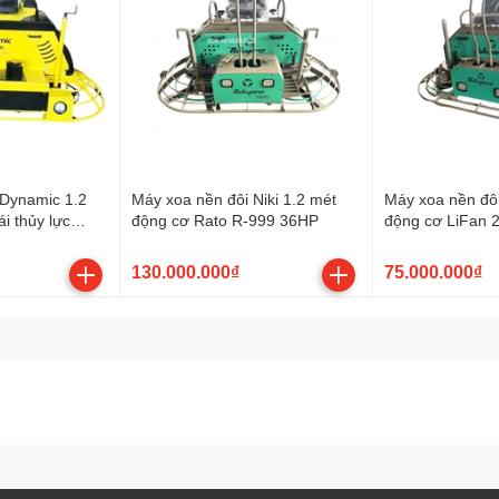
 Dynamic 1.2
Máy xoa nền đôi Niki 1.2 mét
Máy xoa nền đôi
i thủy lực
động cơ Rato R-999 36HP
động cơ LiFan 
-999 36HP
130.000.000₫
75.000.000₫