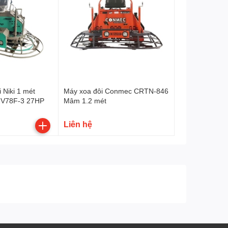
 Niki 1 mét
Máy xoa đôi Conmec CRTN-846
2V78F-3 27HP
Mâm 1.2 mét
Liên hệ