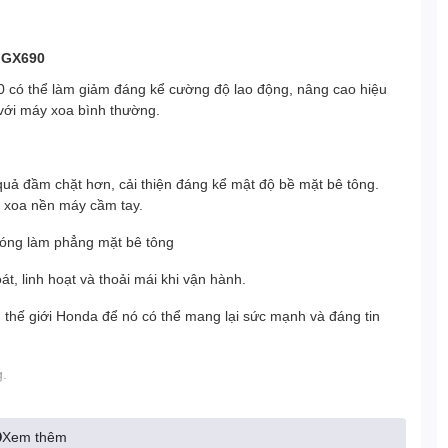
 GX690
ó thể làm giảm đáng kể cường độ lao động, nâng cao hiệu
 với máy xoa bình thường.
quả đầm chặt hơn, cải thiện đáng kể mật độ bề mặt bê tông.
y xoa nền máy cầm tay.
hóng làm phẳng mặt bê tông
t, linh hoạt và thoải mái khi vận hành.
 thế giới Honda để nó có thể mang lại sức mạnh và đáng tin
g.
ảo dưỡng và tuổi thọ dài.
Xem thêm
hiêm ngặt, chắc chắn và bền.