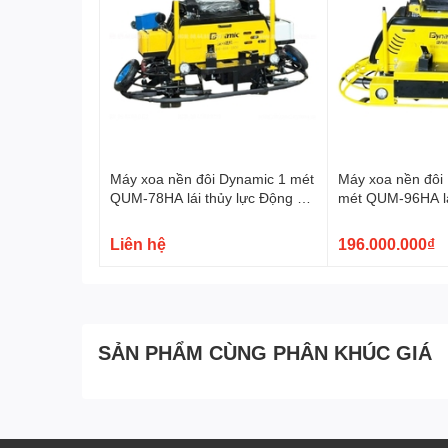
Máy xoa nền đôi Dynamic 1 mét
Máy xoa nền đôi
QUM-78HA lái thủy lực Động cơ
mét QUM-96HA lá
Honda GX690
Động cơ Rato R
Liên hệ
196.000.000₫
SẢN PHẨM CÙNG PHÂN KHÚC GIÁ