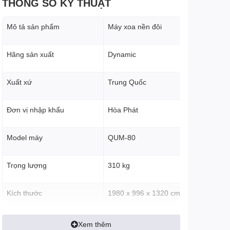
THÔNG SỐ KỸ THUẬT
Mô tả sản phẩm
Máy xoa nền đôi
Hãng sản xuất
Dynamic
Xuất xứ
Trung Quốc
Đơn vị nhập khẩu
Hòa Phát
Model máy
QUM-80
Trọng lượng
310 kg
Kích thước
1980 x 996 x 1320 cm
Tốc độ vòng quay
120 - 140 vòng/phút
Xem thêm