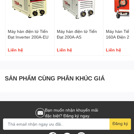
Đã công bố TCCLHH số: TC01/2001 CTY TĐ tại chi cục TCĐLCL-
TPHCM
Máy hàn điện tử Tiến
Máy hàn điện tử Tiến
Máy hàn Tiến 
Đạt Inverter 200A-EU
Đạt 200A-AS
160A Điện 22
Liên hệ
Liên hệ
Liên hệ
SẢN PHẨM CÙNG PHÂN KHÚC GIÁ
Bạn muốn nhận khuyến mãi
đặc biệt? Đăng ký ngay.
Đăng ký