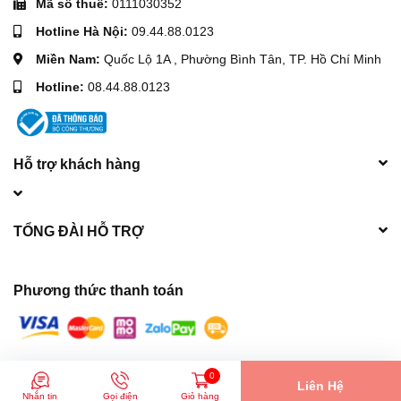
Mã số thuế:
0111030352
Hotline Hà Nội:
09.44.88.0123
Miền Nam:
Quốc Lộ 1A , Phường Bình Tân, TP. Hồ Chí Minh
Hotline:
08.44.88.0123
Hỗ trợ khách hàng
TỔNG ĐÀI HỖ TRỢ
Phương thức thanh toán
© Bản quyền thuộc về
Máy móc xây dựng Hòa Phát
| Cung cấp bởi
0
Liên Hệ
Sapo
Nhắn tin
Gọi điện
Giỏ hàng