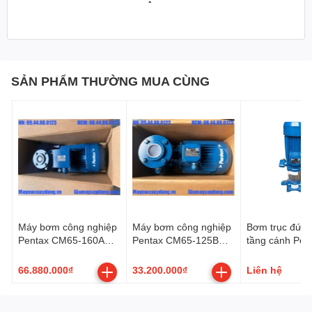
SẢN PHẨM THƯỜNG MUA CÙNG
Máy bơm công nghiệp
Máy bơm công nghiệp
Bơm trục đứng
Pentax CM65-160A
Pentax CM65-125B
tầng cánh Pen
15KW/20HP
5.5KW/7.5HP
350/ 7T 3.5HP
66.880.000₫
33.200.000₫
Liên hệ