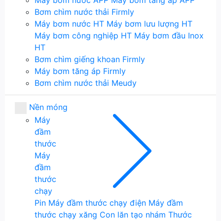
Máy bơm nước APP
Máy bơm tăng áp APP
Bơm chìm nước thải Firmly
Máy bơm nước HT
Máy bơm lưu lượng HT
Máy bơm công nghiệp HT
Máy bơm đầu Inox
HT
Bơm chìm giếng khoan Firmly
Máy bơm tăng áp Firmly
Bơm chìm nước thải Meudy
Nền móng
Máy
đầm
thước
Máy
đầm
thước
chạy
Pin
Máy đầm thước chạy điện
Máy đầm
thước chạy xăng
Con lăn tạo nhám
Thước