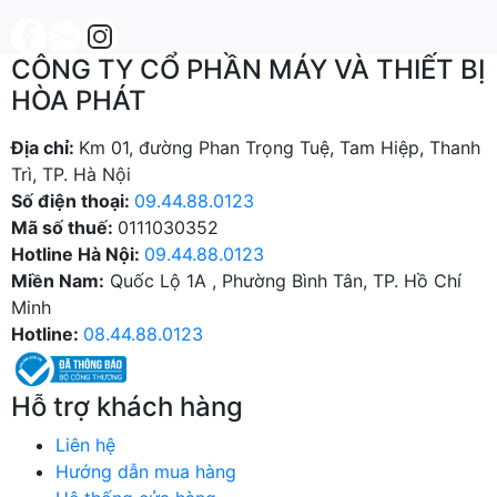
CÔNG TY CỔ PHẦN MÁY VÀ THIẾT BỊ
HÒA PHÁT
Địa chỉ:
Km 01, đường Phan Trọng Tuệ, Tam Hiệp, Thanh
Trì, TP. Hà Nội
Số điện thoại:
09.44.88.0123
Mã số thuế:
0111030352
Hotline Hà Nội:
09.44.88.0123
Miền Nam:
Quốc Lộ 1A , Phường Bình Tân, TP. Hồ Chí
Minh
Hotline:
08.44.88.0123
Hỗ trợ khách hàng
Liên hệ
Hướng dẫn mua hàng