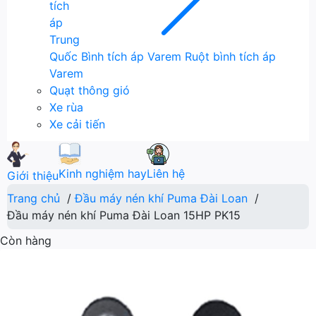
tích
áp
Trung
Quốc
Bình tích áp Varem
Ruột bình tích áp
Varem
Quạt thông gió
Xe rùa
Xe cải tiến
Liên hệ
Kinh nghiệm hay
Giới thiệu
Trang chủ
/
Đầu máy nén khí Puma Đài Loan
/
Đầu máy nén khí Puma Đài Loan 15HP PK15
Còn hàng