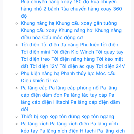
Rùa chuyển hàng xoay 180 độ
Rùa chuyển
hàng nhỏ 2 bánh
Rùa chuyển hàng xoay 360
độ
Khung nâng hạ
Khung cẩu xoay gắn tường
Khung cẩu xoay
Khung nâng hơi
Khung nâng
điều hòa
Cẩu móc động cơ
Tời điện
Tời điện đa năng
Phụ kiện tời điện
Tời điện mini
Tời điện Kio Winch
Tời quay tay
Tời điện treo
Tời điện nâng hàng
Tời kéo mặt
đất
Tời điện 12V
Tời điện ác quy
Tời điện 24V
Phụ kiện nâng hạ
Phanh thủy lực
Móc cẩu
Điều khiển từ xa
Pa lăng cáp
Pa lăng cáp phòng nổ
Pa lăng
cáp điện dầm đơn
Pa lăng lắc tay cáp
Pa
lăng cáp điện Hitachi
Pa lăng cáp điện dầm
đôi
Thiết bị kẹp
Kẹp tôn đứng
Kẹp tôn ngang
Pa lăng xích
Pa lăng xích điện
Pa lăng xích
kéo tay
Pa lăng xích điện Hitachi
Pa lăng xích