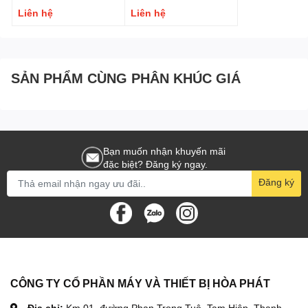
Liên hệ
Liên hệ
Các hạng mục bê tông yêu cầu thiết bị gọn nhẹ, dễ di
chuyển
👉 Đặc biệt phù hợp với thợ xây cá nhân, đội thầu nhỏ, công trình
trong hẻm hoặc không gian hẹp.
SẢN PHẨM CÙNG PHÂN KHÚC GIÁ
4. Hướng dẫn sử dụng Đầm Dùi Cầm Tay Nikipro ZPN35 chi
Bạn muốn nhận khuyến mãi
tiết, dễ hiểu
đặc biệt? Đăng ký ngay.
Đăng ký
Bước 1 – Kiểm tra trước khi vận hành
Kiểm tra nguồn điện
220V ổn định
Kiểm tra dây dùi, đầu rung không cong vênh
Đảm bảo các khớp nối được siết chặt
CÔNG TY CỔ PHẦN MÁY VÀ THIẾT BỊ HÒA PHÁT
Bước 2 – Khởi động máy
Địa chỉ:
Km 01, đường Phan Trọng Tuệ, Tam Hiệp, Thanh