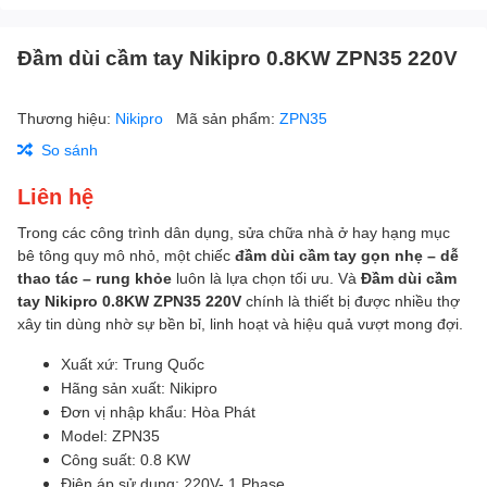
Đầm dùi cầm tay Nikipro 0.8KW ZPN35 220V
Thương hiệu:
Nikipro
Mã sản phẩm:
ZPN35
So sánh
Liên hệ
Trong các công trình dân dụng, sửa chữa nhà ở hay hạng mục
bê tông quy mô nhỏ, một chiếc
đầm dùi cầm tay gọn nhẹ – dễ
thao tác – rung khỏe
luôn là lựa chọn tối ưu. Và
Đầm dùi cầm
tay Nikipro 0.8KW ZPN35 220V
chính là thiết bị được nhiều thợ
xây tin dùng nhờ sự bền bỉ, linh hoạt và hiệu quả vượt mong đợi.
Xuất xứ: Trung Quốc
Hãng sản xuất: Nikipro
Đơn vị nhập khẩu: Hòa Phát
Model: ZPN35
Công suất: 0.8 KW
Điện áp sử dụng: 220V- 1 Phase