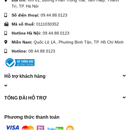
Cắm điện, bật công tắc
Trì, TP. Hà Nội
Chờ máy đạt tốc độ rung ổn định trước khi đưa vào bê tông
Số điện thoại:
09.44.88.0123
Mã số thuế:
0111030352
Bước 3 – Đầm bê tông đúng kỹ thuật
Hotline Hà Nội:
09.44.88.0123
Đưa đầu rung
từ từ, thẳng đứng
vào bê tông
Miền Nam:
Quốc Lộ 1A , Phường Bình Tân, TP. Hồ Chí Minh
Không rung quá lâu tại một điểm (5–10 giây)
Hotline:
08.44.88.0123
Rút đầu rung từ từ để tránh tạo lỗ rỗng
Bước 4 – Kết thúc công việc
Hỗ trợ khách hàng
Tắt máy, rút điện
Vệ sinh sạch bê tông bám trên đầu rung và dây dùi
TỔNG ĐÀI HỖ TRỢ
5. Hướng dẫn bảo dưỡng Đầm Dùi Nikipro 0.8KW trong quá
trình sử dụng
Phương thức thanh toán
Vệ sinh máy sau mỗi ca làm việc