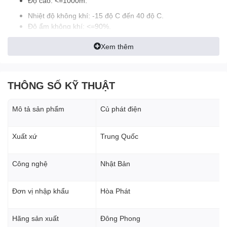
Độ cao: <=1000m.
Nhiệt độ không khí: -15 độ C đến 40 độ C.
Độ ẩm không khí: <=90%.
Xem thêm
Cấu tạo củ phát điện
1. Vôn kế:
THÔNG SỐ KỸ THUẬT
Có trang bị vôn kế giúp bạn dễ dàng xem điện áp điện phát
ra để có sự hiệu chỉnh kịp thời, chính xác.
Mô tả sản phẩm
Củ phát điện
2. Vỏ thép tấm
Củ phát có lớp vỏ thép tấm chắc chắn, bảo vệ các bộ phận
Xuất xứ
Trung Quốc
bên trong tranh mọi hư hại do tác động môi trường, bụi
bặm. Lớp vỏ thép này bền hơn nhiều so với vỏ gang.
Công nghệ
Nhật Bản
3. Cuộn dây
Đơn vị nhập khẩu
Hòa Phát
Quấn 100% dây đồng, lớp bảo vệ cấp IP22.
Ứng dụng củ phát điện
Hãng sản xuất
Đông Phong