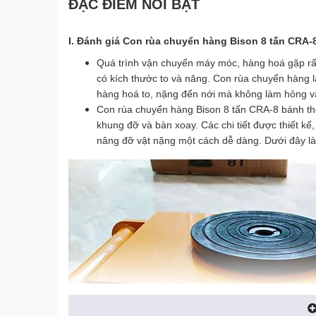
ĐẶC ĐIỂM NỔI BẬT
I. Đánh giá Con rùa chuyển hàng Bison 8 tấn CRA
Quá trình vận chuyển máy móc, hàng hoá gặp rất
có kích thước to và năng. Con rùa chuyển hàng l
hàng hoá to, nặng đến nới mà không làm hỏng vậ
Con rùa chuyển hàng Bison 8 tấn CRA-8 bánh thé
khung đỡ và bàn xoay. Các chi tiết được thiết kế, 
nâng đỡ vật nặng một cách dễ dàng. Dưới đây là