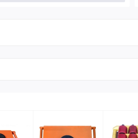
 liệu thép giúp con rùa di chuyển êm ái nhẹ nhàng mà không
tay cầm để thuận tiện hơn trong quá trình di chuyển vật, đảm
ốt, có thể xoay tròn 360 độ, thuận tiện cho việc xoay chuyển vật