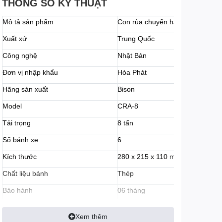
THÔNG SỐ KỸ THUẬT
Mô tả sản phẩm
Con rùa chuyển hàng
Xuất xứ
Trung Quốc
Công nghệ
Nhật Bản
Đơn vị nhập khẩu
Hòa Phát
Hãng sản xuất
Bison
Model
CRA-8
Tải trọng
8 tấn
Số bánh xe
6
Kích thước
280 x 215 x 110
mm
Chất liệu bánh
Thép
Bảo hành
06 tháng
Xem thêm