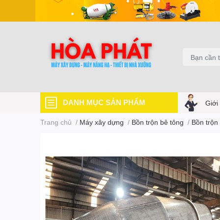
DANH MỤC SẢN PHẨM
Giới
Trang chủ
/
Máy xây dựng
/
Bồn trộn bê tông
/
Bồn trộn 