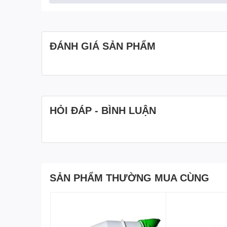
Hình ảnh Bồn trộn bê tông 13 Khối
ĐÁNH GIÁ SẢN PHẨM
HỎI ĐÁP - BÌNH LUẬN
SẢN PHẨM THƯỜNG MUA CÙNG