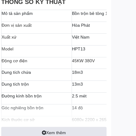
THÔNG SỐ KỸ THUẬT
Mô tả sản phẩm
Bồn trộn bê tông 10m3
Đơn vị sản xuất
Hòa Phát
Xuất xứ
Việt Nam
Model
HPT13
Động cơ điện
45KW 380V
Dung tích chứa
18m3
Dung tích trộn
13m3
Đường kính bồn trộn
2.5 mét
Góc nghiêng bồn trộn
14 độ
Kích thước cơ sở
6080x 2200 x 2652 mm
Kích thước lắp
860 x 5300 mm
Xem thêm