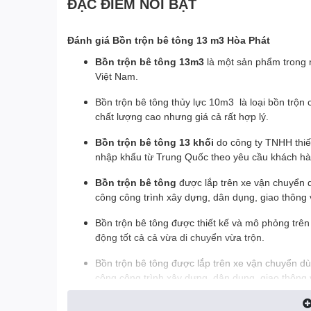
ĐẶC ĐIỂM NỔI BẬT
Đánh giá Bồn trộn bê tông 13 m3 Hòa Phát
Bồn trộn bê tông 13m3
là một sản phẩm tron
Việt Nam.
Bồn trộn bê tông thủy lực 10m3 là loại bồn trộn
chất lượng cao nhưng giá cả rất hợp lý.
Bồn trộn bê tông 13 khối
do công ty TNHH thiế
nhập khẩu từ Trung Quốc theo yêu cầu khách h
Bồn trộn bê tông
được lắp trên xe vận chuyển d
công công trình xây dựng, dân dụng, giao thông 
Bồn trộn bê tông được thiết kế và mô phỏng trên
động tốt cả cả vừa di chuyển vừa trộn.
Bồn trộn bê tông được lắp trên xe vận chuyển dù
công công trình xây dựng, dân dụng, giao thông 
bê tông tươi dù di chuyển đến cả chục km. Hãy c