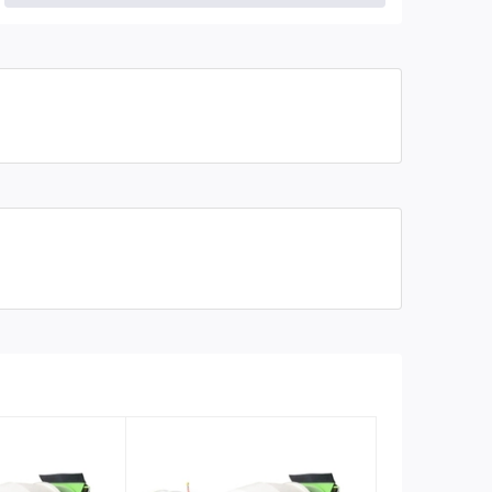
Tốc độ quay Bồn trộn
0-10 vòng/phút
Bảo hành
06 tháng