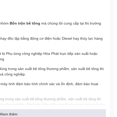
g nhóm
Bồn trộn bê tông
mà chúng tôi cung cấp tại thị trường
 chạy độc lập bằng động cơ điện hoặc Diesel hay thủy lực hàng
t bị Phụ tùng công nghiệp Hòa Phát trực tiếp sản xuất hoặc
àng
ùng trong sản xuất bê tông thương phẩm, sản xuất bê tông thi
và công nghiệp.
 máy tính đảm bảo tính chính xác và ổn định, đảm bảo hoạt
ng trong sản xuất bê tông thương phẩm, sản xuất bê tông thi
và công nghiệp. Nhờ việc bồn trộn vừa đi vừa xoay giúp giữ cho
ùng Hòa Phát tìm hiểu về Bồn trộn bê tông thủy lực 10m3.
Xem thêm