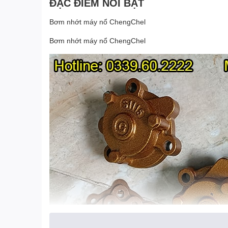
ĐẶC ĐIỂM NỔI BẬT
Bơm nhớt máy nổ ChengChel
Bơm nhớt máy nổ ChengChel