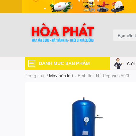
DANH MỤC SẢN PHẨM
Giới
Trang chủ
/
Máy nén khí
/
Bình tích khí Pegasus 500L