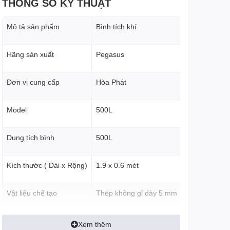
THÔNG SỐ KỸ THUẬT
Mô tả sản phẩm
Bình tích khí
Hãng sản xuất
Pegasus
Đơn vị cung cấp
Hòa Phát
Model
500L
Dung tích bình
500L
Kích thước ( Dài x Rộng)
1.9 x 0.6 mét
Vật liệu chế tạo
Thép không gỉ dày 5 mm
Loại thép
SS400
Xem thêm