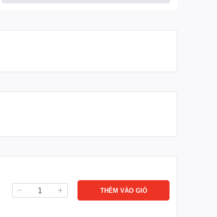
Áp suất thiết kế
12.5 Bar
Áp suất làm việc
10 Bar
Áp suất thử lạnh
18.75 Bar
Phụ kiện đi kèm
Van an toàn, Van xả và đồng hồ áp
Bảo hành
12 tháng
THÊM VÀO GIỎ