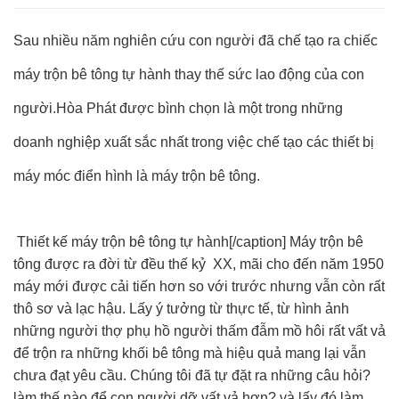
Sau nhiều năm nghiên cứu con người đã chế tạo ra chiếc
máy trộn bê tông tự hành
thay thế sức lao động của con
người.Hòa Phát được bình chọn là một trong những
doanh nghiệp xuất sắc nhất trong việc chế tạo các thiết bị
máy móc điển hình là máy trộn bê tông.
Thiết kế máy trộn bê tông tự hành[/caption] Máy trộn bê
tông được ra đời từ đều thế kỷ XX, mãi cho đến năm 1950
máy mới được cải tiến hơn so với trước nhưng vẫn còn rất
thô sơ và lạc hậu. Lấy ý tưởng từ thực tế, từ hình ảnh
những người thợ phụ hồ người thấm đẫm mồ hôi rất vất vả
để trộn ra những khối bê tông mà hiệu quả mang lại vẫn
chưa đạt yêu cầu. Chúng tôi đã tự đặt ra những câu hỏi?
làm thế nào để con người dỡ vất vả hơn? và lấy đó làm